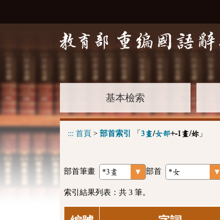
基本檢索
:::
首頁
>
部首索引
「
」
3畫
/
女部
+-1畫/妳
部首筆畫
部首
索引結果列表：共 3 筆。