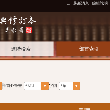
:::
最新消息
編輯說明
進階檢索
部首索引
部首外筆畫
字詞