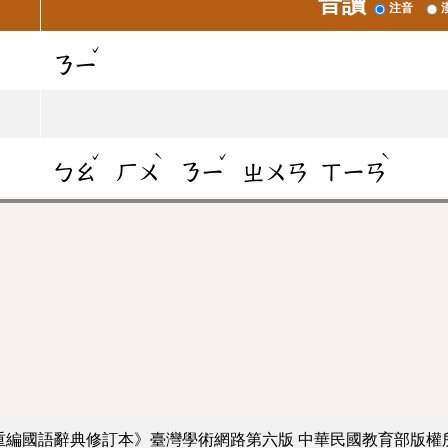
音讀
注音
ˇ
ㄋㄧ
ˇ
ˋ
ˇ
ˋ
ㄅㄠ
ㄏㄨ
ㄋㄧ
ㄓㄨㄢ
ㄒㄧㄢ
重編國語辭典修訂本》臺灣學術網路第六版
中華民國教育部版權