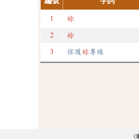
編號
字詞
1
妳
2
妳
3
保護
妳
專線
《