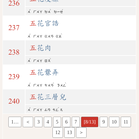
236
ˇ
ˋ
ˊ
ㄨ
ㄏㄨㄚ
ㄉㄨ
ㄉㄧㄝ
五
花官誥
237
ˇ
ˋ
ㄨ
ㄏㄨㄚ
ㄍㄨㄢ
ㄍㄠ
五
花肉
238
ˇ
ˋ
ㄨ
ㄏㄨㄚ
ㄖㄡ
五
花爨弄
239
ˇ
ˋ
ˋ
ㄨ
ㄏㄨㄚ
ㄘㄨㄢ
ㄋㄨㄥ
五
花三層兒
240
ˇ
ˊ
ㄨ
ㄏㄨㄚ
ㄙㄢ
ㄘㄥ
ㄦ
1…
＜
3
4
5
6
7
[8/13]
9
10
11
12
13
＞