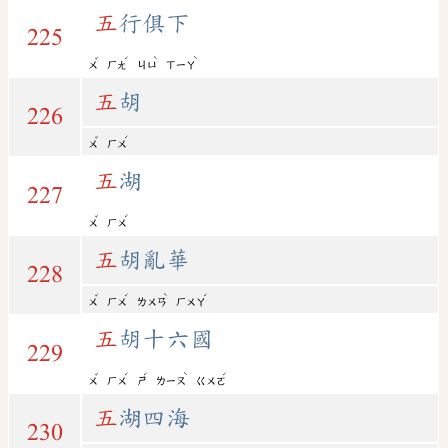
五
行俱下
225
ˇ
ˊ
ˋ
ˋ
ㄨ
ㄏㄤ
ㄐㄩ
ㄒㄧㄚ
五
胡
226
ˇ
ˊ
ㄨ
ㄏㄨ
五
湖
227
ˇ
ˊ
ㄨ
ㄏㄨ
五
胡亂華
228
ˇ
ˊ
ˋ
ˊ
ㄨ
ㄏㄨ
ㄌㄨㄢ
ㄏㄨㄚ
五
胡十六國
229
ˇ
ˊ
ˊ
ˋ
ˊ
ㄨ
ㄏㄨ
ㄕ
ㄌㄧㄡ
ㄍㄨㄛ
五
湖四海
230