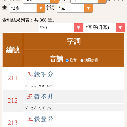
畫
字詞
索引結果列表：共 368 筆。
字詞
編號
音讀
注音
漢語拼音
五
穀不分
211
ˇ
ˇ
ˋ
ㄨ
ㄍㄨ
ㄅㄨ
ㄈㄣ
五
穀不升
212
ˇ
ˇ
ˋ
ㄨ
ㄍㄨ
ㄅㄨ
ㄕㄥ
五
穀豐登
213