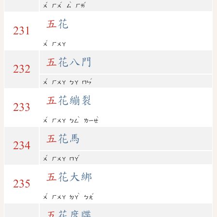
ˇ
ˊ
ˋ
ˇ
ㄨ
ㄏㄨ
ㄙ
ㄏㄞ
五
花
231
ˇ
ㄨ
ㄏㄨㄚ
五
花八門
232
ˇ
ˊ
ㄨ
ㄏㄨㄚ
ㄅㄚ
ㄇㄣ
五
花繃裂
233
ˇ
ˋ
ˋ
ㄨ
ㄏㄨㄚ
ㄅㄥ
ㄌㄧㄝ
五
花馬
234
ˇ
ˇ
ㄨ
ㄏㄨㄚ
ㄇㄚ
五
花大綁
235
ˇ
ˋ
ˇ
ㄨ
ㄏㄨㄚ
ㄉㄚ
ㄅㄤ
五
花度牒