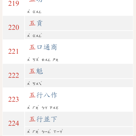
219
ˇ
ㄨ
ㄍㄨㄥ
五
貢
220
ˇ
ˋ
ㄨ
ㄍㄨㄥ
五
口通商
221
ˇ
ˇ
ㄨ
ㄎㄡ
ㄊㄨㄥ
ㄕㄤ
五
魁
222
ˇ
ˊ
ㄨ
ㄎㄨㄟ
五
行八作
223
ˇ
ˊ
ㄨ
ㄏㄤ
ㄅㄚ
ㄗㄨㄛ
五
行並下
224
ˇ
ˊ
ˋ
ˋ
ㄨ
ㄏㄤ
ㄅㄧㄥ
ㄒㄧㄚ