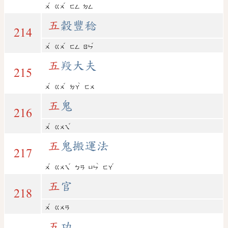
ˇ
ˇ
ㄨ
ㄍㄨ
ㄈㄥ
ㄉㄥ
五
穀豐稔
214
ˇ
ˇ
ˇ
ㄨ
ㄍㄨ
ㄈㄥ
ㄖㄣ
五
羖大夫
215
ˇ
ˇ
ˋ
ㄨ
ㄍㄨ
ㄉㄚ
ㄈㄨ
五
鬼
216
ˇ
ˇ
ㄨ
ㄍㄨㄟ
五
鬼搬運法
217
ˇ
ˇ
ˋ
ˇ
ㄨ
ㄍㄨㄟ
ㄅㄢ
ㄩㄣ
ㄈㄚ
五
官
218
ˇ
ㄨ
ㄍㄨㄢ
五
功