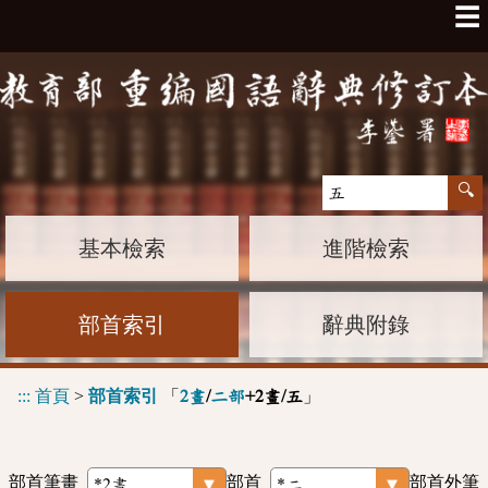
☰
基本檢索
進階檢索
部首索引
辭典附錄
:::
首頁
>
部首索引
「
」
2畫
/
二部
+2畫/五
部首筆畫
部首
部首外筆