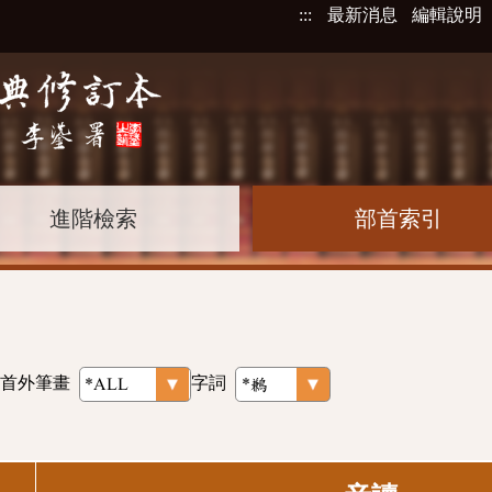
:::
最新消息
編輯說明
進階檢索
部首索引
首外筆畫
字詞