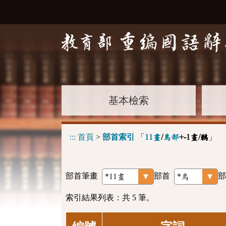
基本檢索
:::
首頁
>
部首索引
「
」
11畫
/
鳥部
+-1畫/鶼
部首筆畫
部首
部
索引結果列表：共 5 筆。