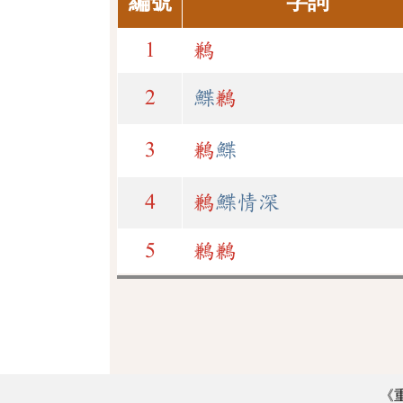
編號
字詞
1
鶼
2
鰈
鶼
3
鶼
鰈
4
鶼
鰈情深
5
鶼
鶼
《