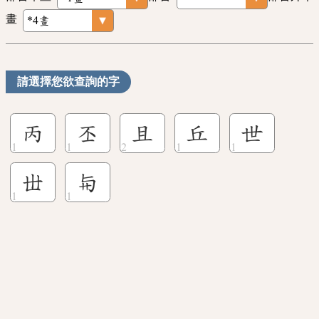
畫
請選擇您欲查詢的字
丙
丕
且
丘
世
𠀍
󹽭