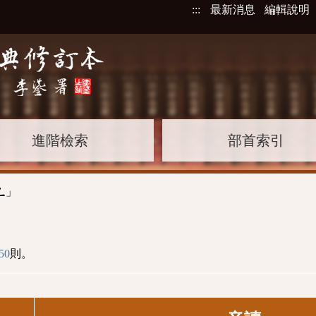
:::
最新消息
編輯說明
進階檢索
部首索引
」
ㄥ
50
則。