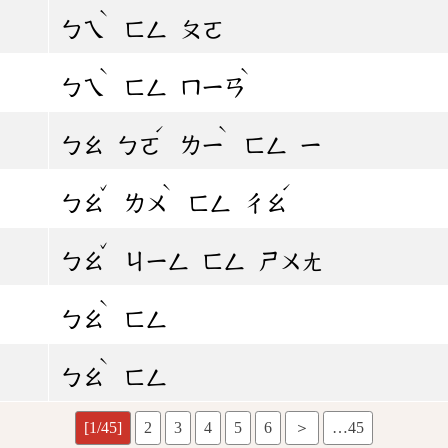
ˋ
ㄅㄟ
ㄈㄥ
ㄆㄛ
ˋ
ˋ
ㄅㄟ
ㄈㄥ
ㄇㄧㄢ
ˊ
ˋ
ㄅㄠ
ㄅㄛ
ㄌㄧ
ㄈㄥ
ㄧ
ˇ
ˋ
ˊ
ㄅㄠ
ㄌㄨ
ㄈㄥ
ㄔㄠ
ˇ
ㄅㄠ
ㄐㄧㄥ
ㄈㄥ
ㄕㄨㄤ
ˋ
ㄅㄠ
ㄈㄥ
ˋ
ㄅㄠ
ㄈㄥ
[1/45]
2
3
4
5
6
＞
…45