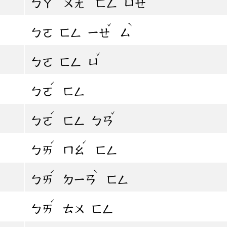
ㄅㄚ
ㄨㄤ
ㄈㄥ
ㄩㄝ
ˇ
ˋ
ㄅㄛ
ㄈㄥ
ㄧㄝ
ㄙ
ˇ
ㄅㄛ
ㄈㄥ
ㄩ
ˊ
ㄅㄛ
ㄈㄥ
ˊ
ˇ
ㄅㄛ
ㄈㄥ
ㄅㄢ
ˊ
ˊ
ㄅㄞ
ㄇㄠ
ㄈㄥ
ˊ
ˋ
ㄅㄞ
ㄉㄧㄢ
ㄈㄥ
ˊ
ㄅㄞ
ㄊㄨ
ㄈㄥ