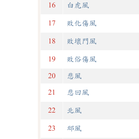
16
白虎風
17
敗化傷風
18
敗壞門風
19
敗俗傷風
20
悲風
21
悲回風
22
北風
23
邶風