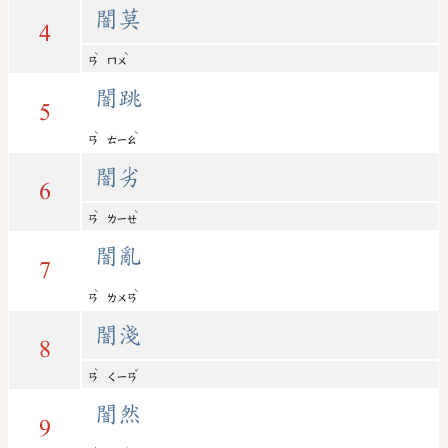
闇莫
4
ˋ
ˋ
ㄢ
ㄇㄨ
闇跳
5
ˋ
ˋ
ㄢ
ㄊㄧㄠ
闇劣
6
ˋ
ˋ
ㄢ
ㄌㄧㄝ
闇亂
7
ˋ
ˋ
ㄢ
ㄌㄨㄢ
闇淺
8
ˋ
ˇ
ㄢ
ㄑㄧㄢ
闇然
9