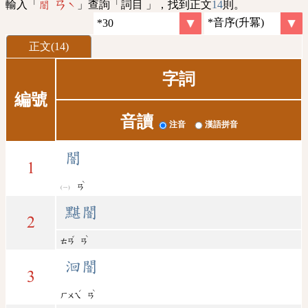
輸入「
」查詢「詞目 」，找到正文
14
則。
闇 ㄢˋ
正文(14)
字詞
編號
音讀
注音
漢語拼音
闇
1
ˋ
ㄢ
黮闇
2
ˇ
ˋ
ㄊㄢ
ㄢ
洄闇
3
ˊ
ˋ
ㄏㄨㄟ
ㄢ