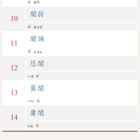
ˋ
ˊ
ㄢ
ㄖㄢ
闇弱
10
ˋ
ˋ
ㄢ
ㄖㄨㄛ
闇誦
11
ˋ
ˋ
ㄢ
ㄙㄨㄥ
悠闇
12
ˋ
ㄧㄡ
ㄢ
嚚闇
13
ˊ
ˋ
ㄧㄣ
ㄢ
庸闇
14
ˋ
ㄩㄥ
ㄢ