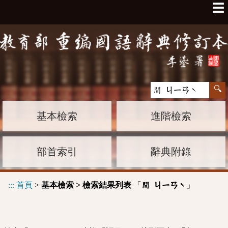
☰
基本檢索
進階檢索
部首索引
辭典附錄
:::
首頁
>
基本檢索 > 檢索結果列表
「
」
間 ㄐㄧㄢˋ