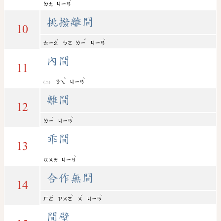
ˋ
ㄉㄤ
ㄐㄧㄢ
挑撥離間
10
ˇ
ˊ
ˋ
ㄊㄧㄠ
ㄅㄛ
ㄌㄧ
ㄐㄧㄢ
內間
11
ˋ
ˋ
ㄋㄟ
ㄐㄧㄢ
離間
12
ˊ
ˋ
ㄌㄧ
ㄐㄧㄢ
乖間
13
ˋ
ㄍㄨㄞ
ㄐㄧㄢ
合作無間
14
ˊ
ˋ
ˊ
ˋ
ㄏㄜ
ㄗㄨㄛ
ㄨ
ㄐㄧㄢ
間壁