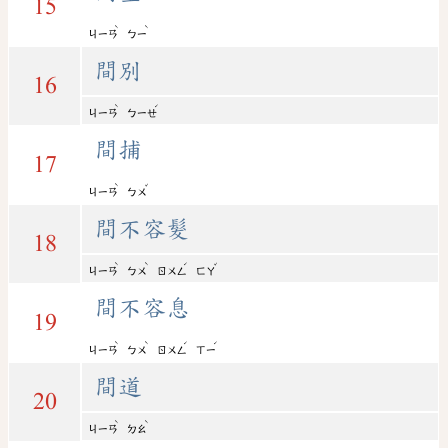
15
ˋ
ˋ
ㄐㄧㄢ
ㄅㄧ
間別
16
ˋ
ˊ
ㄐㄧㄢ
ㄅㄧㄝ
間捕
17
ˋ
ˇ
ㄐㄧㄢ
ㄅㄨ
間不容髮
18
ˋ
ˋ
ˊ
ˇ
ㄐㄧㄢ
ㄅㄨ
ㄖㄨㄥ
ㄈㄚ
間不容息
19
ˋ
ˋ
ˊ
ˊ
ㄐㄧㄢ
ㄅㄨ
ㄖㄨㄥ
ㄒㄧ
間道
20
ˋ
ˋ
ㄐㄧㄢ
ㄉㄠ