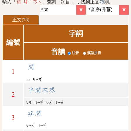
輸入「
」查詢「詞目 」，找到正文
78
則。
間 ㄐㄧㄢˋ
正文(78)
字詞
編號
音讀
注音
漢語拼音
間
1
ˋ
ㄐㄧㄢ
半間不界
2
ˋ
ˋ
ˋ
ˋ
ㄅㄢ
ㄐㄧㄢ
ㄅㄨ
ㄐㄧㄝ
病間
3
ˋ
ˋ
ㄅㄧㄥ
ㄐㄧㄢ