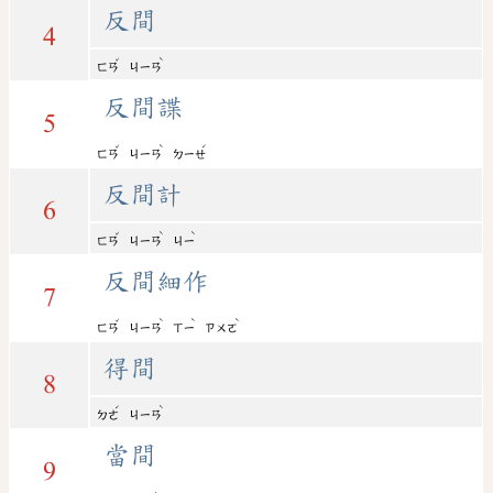
反間
4
ˇ
ˋ
ㄈㄢ
ㄐㄧㄢ
反間諜
5
ˇ
ˋ
ˊ
ㄈㄢ
ㄐㄧㄢ
ㄉㄧㄝ
反間計
6
ˇ
ˋ
ˋ
ㄈㄢ
ㄐㄧㄢ
ㄐㄧ
反間細作
7
ˇ
ˋ
ˋ
ˋ
ㄈㄢ
ㄐㄧㄢ
ㄒㄧ
ㄗㄨㄛ
得間
8
ˊ
ˋ
ㄉㄜ
ㄐㄧㄢ
當間
9