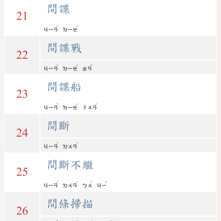
間諜
21
ˋ
ˊ
ㄐㄧㄢ
ㄉㄧㄝ
間諜戰
22
ˋ
ˊ
ˋ
ㄐㄧㄢ
ㄉㄧㄝ
ㄓㄢ
間諜船
23
ˋ
ˊ
ˊ
ㄐㄧㄢ
ㄉㄧㄝ
ㄔㄨㄢ
間斷
24
ˋ
ˋ
ㄐㄧㄢ
ㄉㄨㄢ
間斷不繼
25
ˋ
ˋ
ˋ
ˋ
ㄐㄧㄢ
ㄉㄨㄢ
ㄅㄨ
ㄐㄧ
間條掃描
26
ˋ
ˊ
ˇ
ˊ