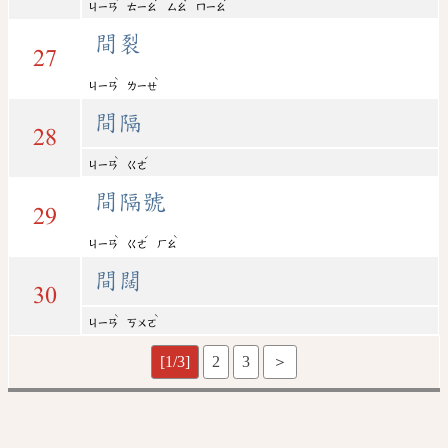
ㄐㄧㄢ
ㄊㄧㄠ
ㄙㄠ
ㄇㄧㄠ
間裂
27
ˋ
ˋ
ㄐㄧㄢ
ㄌㄧㄝ
間隔
28
ˋ
ˊ
ㄐㄧㄢ
ㄍㄜ
間隔號
29
ˋ
ˊ
ˋ
ㄐㄧㄢ
ㄍㄜ
ㄏㄠ
間闊
30
ˋ
ˋ
ㄐㄧㄢ
ㄎㄨㄛ
[1/3]
2
3
＞