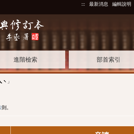
:::
最新消息
編輯說明
進階檢索
部首索引
」
ㄟˋ
2
則。