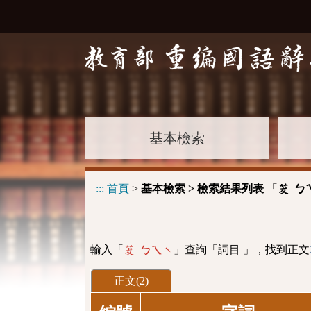
基本檢索
:::
首頁
>
基本檢索 > 檢索結果列表
「
茇 ㄅ
輸入「
」查詢「詞目 」，找到正文
茇 ㄅㄟˋ
正文(2)