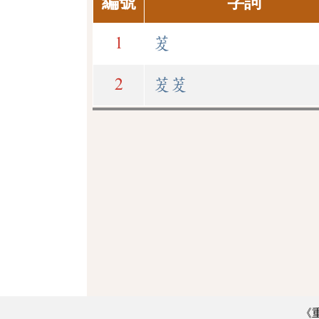
編號
字詞
1
茇
2
茇茇
《