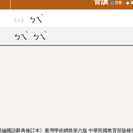
音讀
注音
ˋ
ㄅㄟ
ˋ
ˋ
ㄅㄟ
ㄅㄟ
重編國語辭典修訂本》臺灣學術網路第六版
中華民國教育部版權