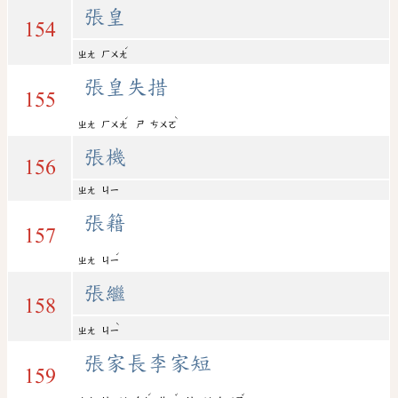
張皇
154
ˊ
ㄓㄤ
ㄏㄨㄤ
張皇失措
155
ˊ
ˋ
ㄓㄤ
ㄏㄨㄤ
ㄕ
ㄘㄨㄛ
張機
156
ㄓㄤ
ㄐㄧ
張籍
157
ˊ
ㄓㄤ
ㄐㄧ
張繼
158
ˋ
ㄓㄤ
ㄐㄧ
張家長李家短
159
ˊ
ˇ
ˇ