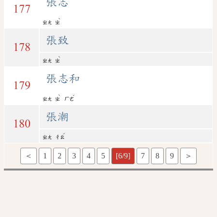
張志
177
ˋ
ㄓㄤ
ㄓ
張致
178
ˋ
ㄓㄤ
ㄓ
張志和
179
ˋ
ˊ
ㄓㄤ
ㄓ
ㄏㄜ
張潮
180
ˊ
ㄓㄤ
ㄔㄠ
＜
1
2
3
4
5
[6/9]
7
8
9
＞