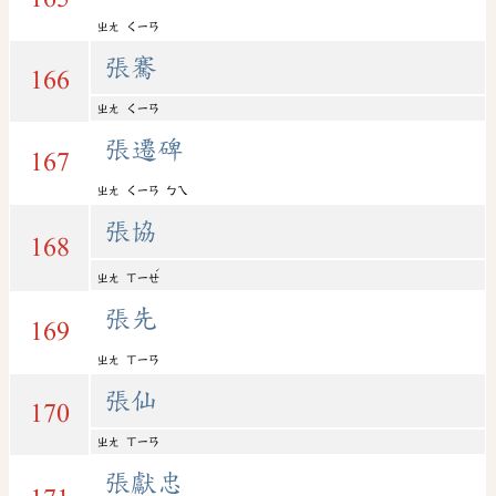
ㄓㄤ
ㄑㄧㄢ
張騫
166
ㄓㄤ
ㄑㄧㄢ
張遷碑
167
ㄓㄤ
ㄑㄧㄢ
ㄅㄟ
張協
168
ˊ
ㄓㄤ
ㄒㄧㄝ
張先
169
ㄓㄤ
ㄒㄧㄢ
張仙
170
ㄓㄤ
ㄒㄧㄢ
張獻忠