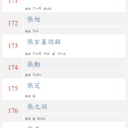
171
ˋ
ㄓㄤ
ㄒㄧㄢ
ㄓㄨㄥ
張旭
172
ˋ
ㄓㄤ
ㄒㄩ
張玄墓誌銘
173
ˊ
ˋ
ˋ
ˊ
ㄓㄤ
ㄒㄩㄢ
ㄇㄨ
ㄓ
ㄇㄧㄥ
張勳
174
ㄓㄤ
ㄒㄩㄣ
張芝
175
ㄓㄤ
ㄓ
張之洞
176
ˋ
ㄓㄤ
ㄓ
ㄉㄨㄥ