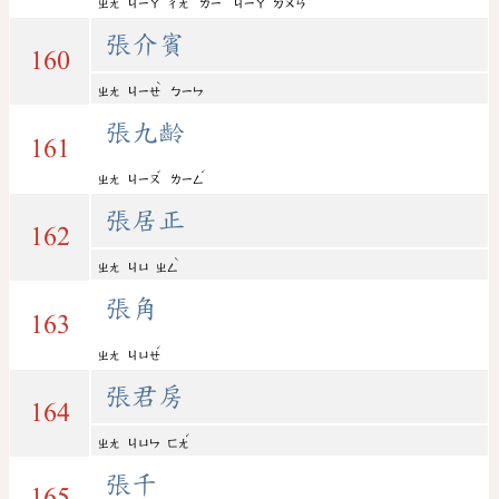
ㄓㄤ
ㄐㄧㄚ
ㄔㄤ
ㄌㄧ
ㄐㄧㄚ
ㄉㄨㄢ
張介賓
160
ˋ
ㄓㄤ
ㄐㄧㄝ
ㄅㄧㄣ
張九齡
161
ˇ
ˊ
ㄓㄤ
ㄐㄧㄡ
ㄌㄧㄥ
張居正
162
ˋ
ㄓㄤ
ㄐㄩ
ㄓㄥ
張角
163
ˊ
ㄓㄤ
ㄐㄩㄝ
張君房
164
ˊ
ㄓㄤ
ㄐㄩㄣ
ㄈㄤ
張千
165