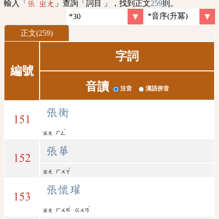
輸入「
」查詢「詞目 」，找到正文
259
則。
張 ㄓㄤ
正文(259)
字詞
編號
音讀
注音
漢語拼音
張衡
151
ˊ
ㄓㄤ
ㄏㄥ
張華
152
ˊ
ㄓㄤ
ㄏㄨㄚ
張懷瓘
153
ˊ
ˋ
ㄓㄤ
ㄏㄨㄞ
ㄍㄨㄢ