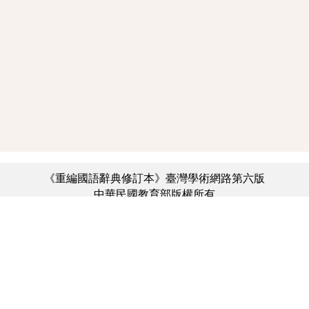
《重編國語辭典修訂本》臺灣學術網路第六版
中華民國教育部版權所有
:::
個資法及隱私聲明
|
辭典公眾授權網
|
意見交流
|
網網相連
三峽總院區地址：新北市三峽區三樹路2號、
臺北院區地址：臺北市大安區和平東路一段179號、