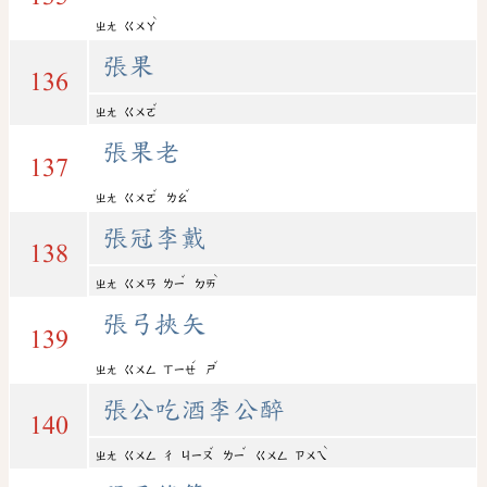
ˋ
ㄓㄤ
ㄍㄨㄚ
張果
136
ˇ
ㄓㄤ
ㄍㄨㄛ
張果老
137
ˇ
ˇ
ㄓㄤ
ㄍㄨㄛ
ㄌㄠ
張冠李戴
138
ˇ
ˋ
ㄓㄤ
ㄍㄨㄢ
ㄌㄧ
ㄉㄞ
張弓挾矢
139
ˊ
ˇ
ㄓㄤ
ㄍㄨㄥ
ㄒㄧㄝ
ㄕ
張公吃酒李公醉
140
ˇ
ˇ
ˋ
ㄓㄤ
ㄍㄨㄥ
ㄔ
ㄐㄧㄡ
ㄌㄧ
ㄍㄨㄥ
ㄗㄨㄟ