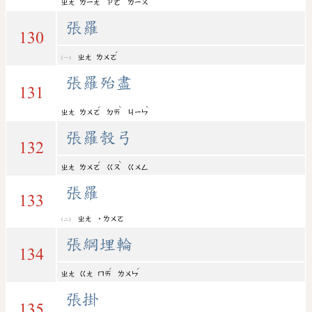
ㄓㄤ
ㄌㄧㄤ
ㄗㄜ
ㄌㄧㄡ
張羅
130
ˊ
ㄓㄤ
ㄌㄨㄛ
張羅殆盡
131
ˊ
ˋ
ˋ
ㄓㄤ
ㄌㄨㄛ
ㄉㄞ
ㄐㄧㄣ
張羅彀弓
132
ˊ
ˋ
ㄓㄤ
ㄌㄨㄛ
ㄍㄡ
ㄍㄨㄥ
張羅
133
ㄓㄤ
˙ㄌㄨㄛ
張綱埋輪
134
ˊ
ˊ
ㄓㄤ
ㄍㄤ
ㄇㄞ
ㄌㄨㄣ
張掛
135