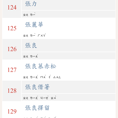
張力
124
ˋ
ㄓㄤ
ㄌㄧ
張麗華
125
ˋ
ˊ
ㄓㄤ
ㄌㄧ
ㄏㄨㄚ
張良
126
ˊ
ㄓㄤ
ㄌㄧㄤ
張良慕赤松
127
ˊ
ˋ
ˋ
ㄓㄤ
ㄌㄧㄤ
ㄇㄨ
ㄔ
ㄙㄨㄥ
張良借箸
128
ˊ
ˋ
ˋ
ㄓㄤ
ㄌㄧㄤ
ㄐㄧㄝ
ㄓㄨ
張良擇留
129
ˊ
ˊ
ˊ