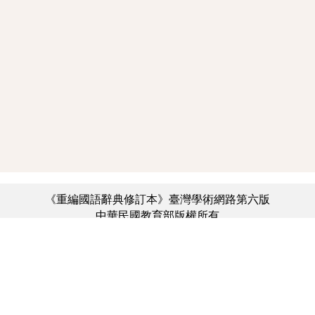
《重編國語辭典修訂本》臺灣學術網路第六版
中華民國教育部版權所有
:::
個資法及隱私聲明
|
辭典公眾授權網
|
意見交流
|
網網相連