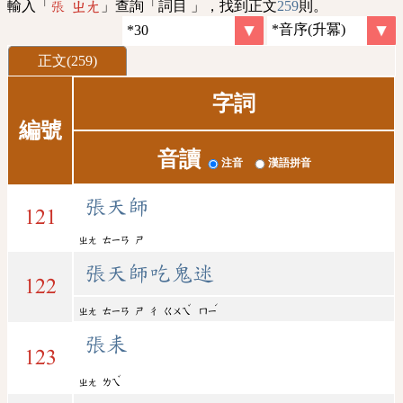
輸入「
」查詢「詞目 」，找到正文
259
則。
張 ㄓㄤ
正文(259)
字詞
編號
音讀
注音
漢語拼音
張天師
121
ㄓㄤ
ㄊㄧㄢ
ㄕ
張天師吃鬼迷
122
ˇ
ˊ
ㄓㄤ
ㄊㄧㄢ
ㄕ
ㄔ
ㄍㄨㄟ
ㄇㄧ
張耒
123
ˇ
ㄓㄤ
ㄌㄟ