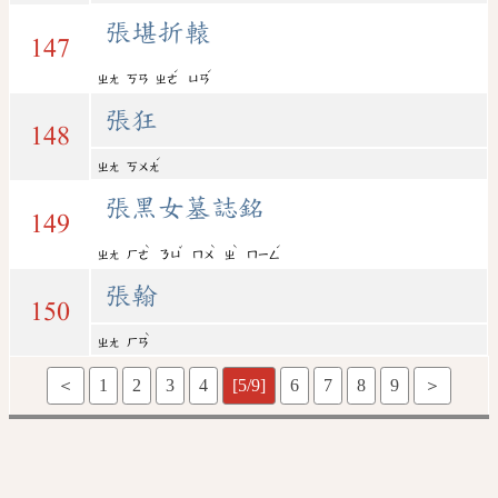
張堪折轅
147
ˊ
ˊ
ㄓㄤ
ㄎㄢ
ㄓㄜ
ㄩㄢ
張狂
148
ˊ
ㄓㄤ
ㄎㄨㄤ
張黑女墓誌銘
149
ˋ
ˇ
ˋ
ˋ
ˊ
ㄓㄤ
ㄏㄜ
ㄋㄩ
ㄇㄨ
ㄓ
ㄇㄧㄥ
張翰
150
ˋ
ㄓㄤ
ㄏㄢ
＜
1
2
3
4
[5/9]
6
7
8
9
＞