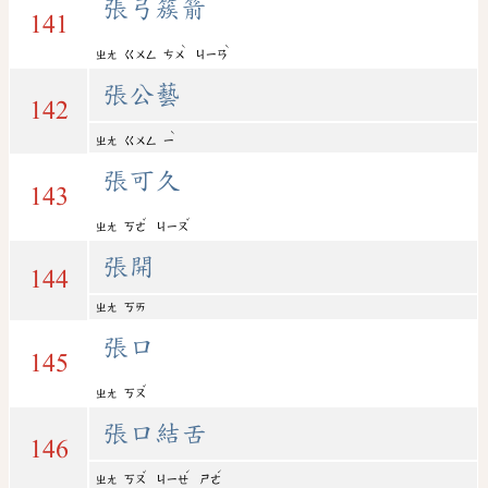
張弓簇箭
141
ˋ
ˋ
ㄓㄤ
ㄍㄨㄥ
ㄘㄨ
ㄐㄧㄢ
張公藝
142
ˋ
ㄓㄤ
ㄍㄨㄥ
ㄧ
張可久
143
ˇ
ˇ
ㄓㄤ
ㄎㄜ
ㄐㄧㄡ
張開
144
ㄓㄤ
ㄎㄞ
張口
145
ˇ
ㄓㄤ
ㄎㄡ
張口結舌
146
ˇ
ˊ
ˊ
ㄓㄤ
ㄎㄡ
ㄐㄧㄝ
ㄕㄜ