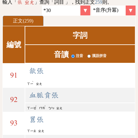
輸入「
」查詢「詞目 」，找到正文
259
則。
張 ㄓㄤ
正文(259)
字詞
編號
音讀
注音
漢語拼音
歙張
91
ˋ
ㄒㄧ
ㄓㄤ
血脈賁張
92
ˇ
ˋ
ㄒㄧㄝ
ㄇㄞ
ㄅㄣ
ㄓㄤ
囂張
93
ㄒㄧㄠ
ㄓㄤ