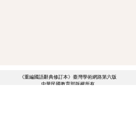
《重編國語辭典修訂本》臺灣學術網路第六版
中華民國教育部版權所有
:::
個資法及隱私聲明
|
辭典公眾授權網
|
意見交流
|
網網相連
三峽總院區地址：新北市三峽區三樹路2號、
︿
臺北院區地址：臺北市大安區和平東路一段179號、