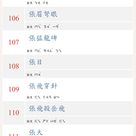
ㄓㄤ
ㄅㄤ
ㄔㄤ
張眉弩眼
106
ˊ
ˇ
ˇ
ㄓㄤ
ㄇㄟ
ㄋㄨ
ㄧㄢ
張猛龍碑
107
ˇ
ˊ
ㄓㄤ
ㄇㄥ
ㄌㄨㄥ
ㄅㄟ
張目
108
ˋ
ㄓㄤ
ㄇㄨ
張飛穿針
109
ㄓㄤ
ㄈㄟ
ㄔㄨㄢ
ㄓㄣ
張飛殺岳飛
110
ˋ
ㄓㄤ
ㄈㄟ
ㄕㄚ
ㄩㄝ
ㄈㄟ
張大