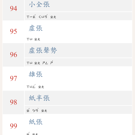
小全張
94
ˇ
ˊ
ㄒㄧㄠ
ㄑㄩㄢ
ㄓㄤ
虛張
95
ㄒㄩ
ㄓㄤ
虛張聲勢
96
ˋ
ㄒㄩ
ㄓㄤ
ㄕㄥ
ㄕ
雄張
97
ˊ
ㄒㄩㄥ
ㄓㄤ
紙半張
98
ˇ
ˋ
ㄓ
ㄅㄢ
ㄓㄤ
紙張
99
ˇ
ㄓ
ㄓㄤ