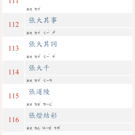
111
ˋ
ㄓㄤ
ㄉㄚ
張大其事
112
ˋ
ˊ
ˋ
ㄓㄤ
ㄉㄚ
ㄑㄧ
ㄕ
張大其詞
113
ˋ
ˊ
ˊ
ㄓㄤ
ㄉㄚ
ㄑㄧ
ㄘ
張大千
114
ˋ
ㄓㄤ
ㄉㄚ
ㄑㄧㄢ
張道陵
115
ˋ
ˊ
ㄓㄤ
ㄉㄠ
ㄌㄧㄥ
張燈結彩
116
ˊ
ˇ
ㄓㄤ
ㄉㄥ
ㄐㄧㄝ
ㄘㄞ