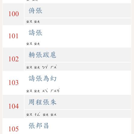
侜張
100
ㄓㄡ
ㄓㄤ
譸張
101
ㄓㄡ
ㄓㄤ
輈張跋扈
102
ˊ
ˋ
ㄓㄡ
ㄓㄤ
ㄅㄚ
ㄏㄨ
譸張為幻
103
ˊ
ˋ
ㄓㄡ
ㄓㄤ
ㄨㄟ
ㄏㄨㄢ
周程張朱
104
ˊ
ㄓㄡ
ㄔㄥ
ㄓㄤ
ㄓㄨ
張邦昌
105