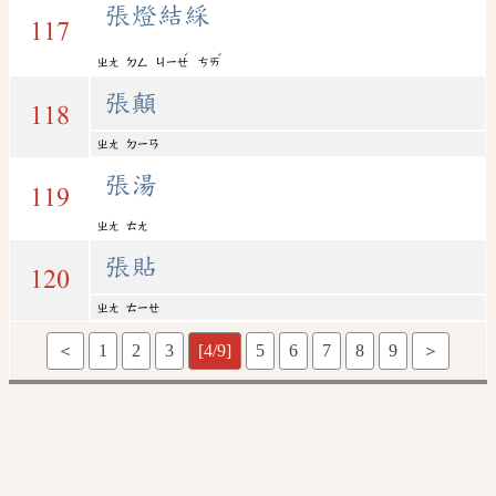
張燈結綵
117
ˊ
ˇ
ㄓㄤ
ㄉㄥ
ㄐㄧㄝ
ㄘㄞ
張顛
118
ㄓㄤ
ㄉㄧㄢ
張湯
119
ㄓㄤ
ㄊㄤ
張貼
120
ㄓㄤ
ㄊㄧㄝ
＜
1
2
3
[4/9]
5
6
7
8
9
＞