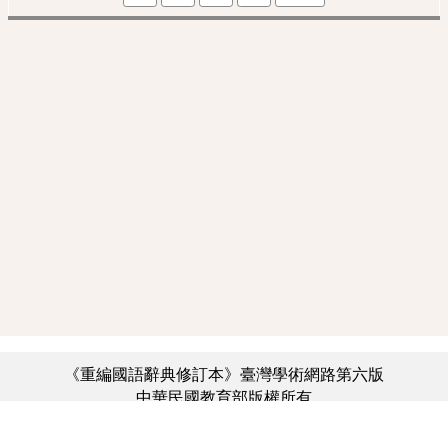
《重編國語辭典修訂本》臺灣學術網路第六版
中華民國教育部版權所有