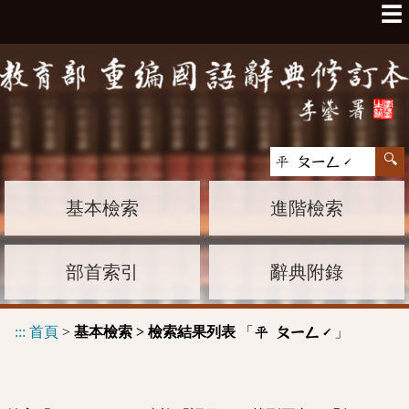
☰
基本檢索
進階檢索
部首索引
辭典附錄
:::
首頁
>
基本檢索 > 檢索結果列表
「
」
平 ㄆㄧㄥˊ