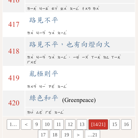
416
ˇ
ˇ
ˋ
ˋ
ˊ
ˋ
ㄌㄧㄤ
ㄐㄧㄠ
ㄊㄚ
ㄓㄨ
ㄆㄧㄥ
ㄔㄨㄢ
ㄌㄨ
路見不平
417
ˋ
ˋ
ˋ
ˊ
ㄌㄨ
ㄐㄧㄢ
ㄅㄨ
ㄆㄧㄥ
路見不平，也有向燈向火
418
ˋ
ˋ
ˋ
ˊ
ˇ
ˇ
ˋ
ˋ
，
ㄌㄨ
ㄐㄧㄢ
ㄅㄨ
ㄆㄧㄥ
ㄧㄝ
ㄧㄡ
ㄒㄧㄤ
ㄉㄥ
ㄒㄧㄤ
ˇ
ㄏㄨㄛ
亂極則平
419
ˋ
ˊ
ˊ
ˊ
ㄌㄨㄢ
ㄐㄧ
ㄗㄜ
ㄆㄧㄥ
綠色和平
(Greenpeace)
420
ˋ
ˋ
ˊ
ˊ
ㄌㄩ
ㄙㄜ
ㄏㄜ
ㄆㄧㄥ
1…
＜
9
10
11
12
13
[14/21]
15
16
17
18
19
＞
…21