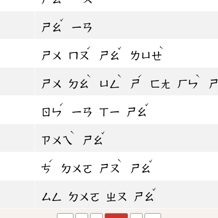
ˇ
ㄕㄠ
ㄧㄢ
ˊ
ˇ
ˋ
ㄕㄨ
ㄇㄡ
ㄕㄠ
ㄌㄩㄝ
ˋ
ˋ
ˊ
ˋ
ㄕㄨ
ㄉㄠ
ㄩㄥ
ㄕ
ㄈㄤ
ㄏㄣ
ˊ
ˇ
ㄖㄣ
ㄧㄢ
ㄒㄧ
ㄕㄠ
ˋ
ˇ
ㄗㄨㄟ
ㄕㄠ
ˊ
ˋ
ˇ
ㄘ
ㄉㄨㄛ
ㄕㄡ
ㄕㄠ
ˇ
ㄙㄥ
ㄉㄨㄛ
ㄓㄡ
ㄕㄠ