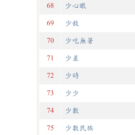
68
少心眼
69
少敘
70
少吃無著
71
少差
72
少時
73
少少
74
少數
75
少數民族