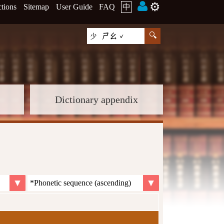
⚙️
ctions
Sitemap
User Guide
FAQ
中
Dictionary appendix