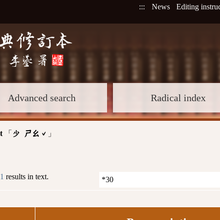
:::
News
Editing instru
Advanced search
Radical index
t
「
」
少 ㄕㄠˇ
1
results in text.