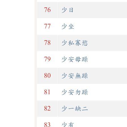
76
少日
77
少坐
78
少私寡慾
79
少安毋躁
80
少安無躁
81
少安勿躁
82
少一缺二
83
少有