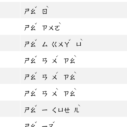
ˇ
ˋ
ㄕㄠ
ㄖ
ˇ
ˋ
ㄕㄠ
ㄗㄨㄛ
ˇ
ˇ
ˋ
ㄕㄠ
ㄙ
ㄍㄨㄚ
ㄩ
ˇ
ˊ
ˋ
ㄕㄠ
ㄢ
ㄨ
ㄗㄠ
ˇ
ˊ
ˋ
ㄕㄠ
ㄢ
ㄨ
ㄗㄠ
ˇ
ˋ
ˋ
ㄕㄠ
ㄢ
ㄨ
ㄗㄠ
ˇ
ˋ
ㄕㄠ
ㄧ
ㄑㄩㄝ
ㄦ
ˇ
ˇ
ㄕㄠ
ㄧㄡ