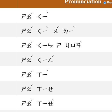
Pronunciation
Bop
ˇ
ˋ
ㄕㄠ
ㄑㄧ
ˇ
ˋ
ˊ
ˋ
ㄕㄠ
ㄑㄧ
ㄨ
ㄌㄧ
ˇ
ˋ
ㄕㄠ
ㄑㄧㄣ
ㄕ
ㄐㄩㄢ
ˇ
ˇ
ㄕㄠ
ㄑㄧㄥ
ˇ
ˊ
ㄕㄠ
ㄒㄧ
ˇ
ㄕㄠ
ㄒㄧㄝ
ˇ
ˋ
ㄕㄠ
ㄒㄧㄝ