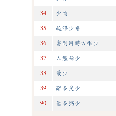
84
少焉
85
疏謀少略
86
書到用時方恨少
87
人煙稀少
88
最少
89
辭多受少
90
僧多粥少