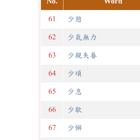
No.
Word
61
少憩
62
少氣無力
63
少親失眷
64
少頃
65
少息
66
少歇
67
少懈