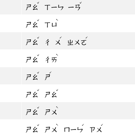
ˇ
ˇ
ㄕㄠ
ㄒㄧㄣ
ㄧㄢ
ˇ
ˋ
ㄕㄠ
ㄒㄩ
ˇ
ˊ
ˊ
ㄕㄠ
ㄔ
ㄨ
ㄓㄨㄛ
ˇ
ˋ
ㄕㄠ
ㄔㄞ
ˇ
ˊ
ㄕㄠ
ㄕ
ˇ
ˇ
ㄕㄠ
ㄕㄠ
ˇ
ˋ
ㄕㄠ
ㄕㄨ
ˇ
ˋ
ˊ
ˊ
ㄕㄠ
ㄕㄨ
ㄇㄧㄣ
ㄗㄨ