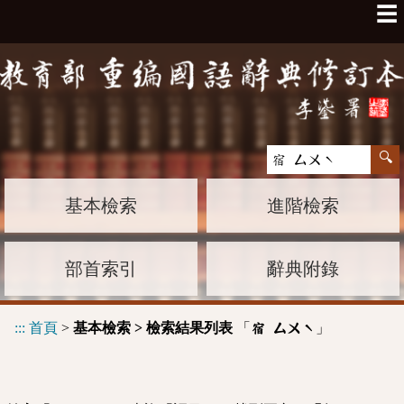
☰
基本檢索
進階檢索
部首索引
辭典附錄
:::
首頁
>
基本檢索 > 檢索結果列表
「
」
宿 ㄙㄨˋ