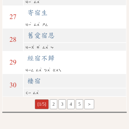
ㄐㄧ
ㄙㄨ
寄宿生
27
ˋ
ˋ
ㄐㄧ
ㄙㄨ
ㄕㄥ
舊愛宿恩
28
ˋ
ˋ
ˋ
ㄐㄧㄡ
ㄞ
ㄙㄨ
ㄣ
經宿不歸
29
ˋ
ˋ
ㄐㄧㄥ
ㄙㄨ
ㄅㄨ
ㄍㄨㄟ
棲宿
30
ˋ
ㄑㄧ
ㄙㄨ
[1/5]
2
3
4
5
＞