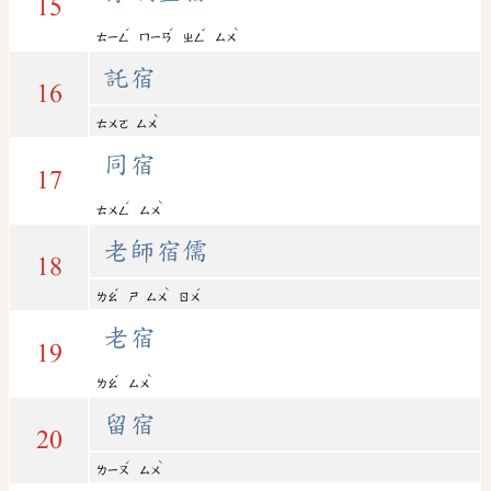
15
ˊ
ˊ
ˇ
ˋ
ㄊㄧㄥ
ㄇㄧㄢ
ㄓㄥ
ㄙㄨ
託宿
16
ˋ
ㄊㄨㄛ
ㄙㄨ
同宿
17
ˊ
ˋ
ㄊㄨㄥ
ㄙㄨ
老師宿儒
18
ˇ
ˋ
ˊ
ㄌㄠ
ㄕ
ㄙㄨ
ㄖㄨ
老宿
19
ˇ
ˋ
ㄌㄠ
ㄙㄨ
留宿
20
ˊ
ˋ
ㄌㄧㄡ
ㄙㄨ