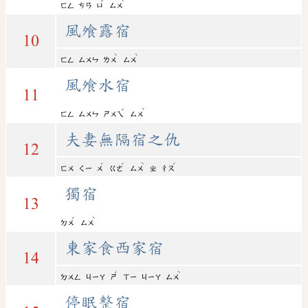
ˇ
ˋ
ㄈㄥ
ㄘㄢ
ㄩ
ㄙㄨ
風飧露宿
10
ˋ
ˋ
ㄈㄥ
ㄙㄨㄣ
ㄌㄨ
ㄙㄨ
風飧水宿
11
ˇ
ˋ
ㄈㄥ
ㄙㄨㄣ
ㄕㄨㄟ
ㄙㄨ
夫妻無隔宿之仇
12
ˊ
ˊ
ˋ
ˊ
ㄈㄨ
ㄑㄧ
ㄨ
ㄍㄜ
ㄙㄨ
ㄓ
ㄔㄡ
獨宿
13
ˊ
ˋ
ㄉㄨ
ㄙㄨ
東家食西家宿
14
ˊ
ˋ
ㄉㄨㄥ
ㄐㄧㄚ
ㄕ
ㄒㄧ
ㄐㄧㄚ
ㄙㄨ
停眠整宿