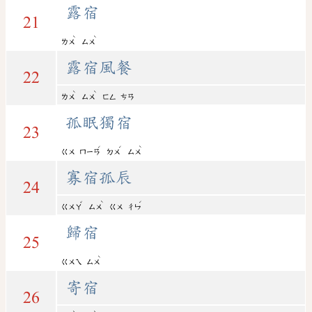
露宿
21
ˋ
ˋ
ㄌㄨ
ㄙㄨ
露宿風餐
22
ˋ
ˋ
ㄌㄨ
ㄙㄨ
ㄈㄥ
ㄘㄢ
孤眠獨宿
23
ˊ
ˊ
ˋ
ㄍㄨ
ㄇㄧㄢ
ㄉㄨ
ㄙㄨ
寡宿孤辰
24
ˇ
ˋ
ˊ
ㄍㄨㄚ
ㄙㄨ
ㄍㄨ
ㄔㄣ
歸宿
25
ˋ
ㄍㄨㄟ
ㄙㄨ
寄宿
26
ˋ
ˋ