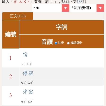
輸入「
」查詢「詞目 」，找到正文
133
則。
宿 ㄙㄨˋ
正文(133)
字詞
編號
音讀
注音
漢語拼音
宿
1
ˋ
ㄙㄨ
儤宿
2
ˋ
ˋ
ㄅㄠ
ㄙㄨ
伴宿
3
ˋ
ˋ
ㄅㄢ
ㄙㄨ