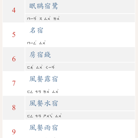
眠鷗宿鷺
4
ˊ
ˋ
ˋ
ㄇㄧㄢ
ㄡ
ㄙㄨ
ㄌㄨ
名宿
5
ˊ
ˋ
ㄇㄧㄥ
ㄙㄨ
房宿錢
6
ˊ
ˋ
ˊ
ㄈㄤ
ㄙㄨ
ㄑㄧㄢ
風餐露宿
7
ˋ
ˋ
ㄈㄥ
ㄘㄢ
ㄌㄨ
ㄙㄨ
風餐水宿
8
ˇ
ˋ
ㄈㄥ
ㄘㄢ
ㄕㄨㄟ
ㄙㄨ
風餐雨宿
9