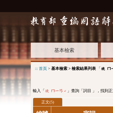
基本檢索
:::
首頁
>
基本檢索 > 檢索結果列表
「
娩 ㄇ
輸入「
」查詢「詞目 」，找到正
娩 ㄇㄧㄢˇ
正文(5)