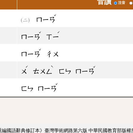
音讀
注音
ˇ
ㄇㄧㄢ
ˇ
ˊ
ㄇㄧㄢ
ㄒㄧ
ˇ
ㄇㄧㄢ
ㄔㄨ
ˊ
ˋ
ˇ
ㄨ
ㄊㄨㄥ
ㄈㄣ
ㄇㄧㄢ
ˇ
ㄈㄣ
ㄇㄧㄢ
重編國語辭典修訂本》臺灣學術網路第六版
中華民國教育部版權