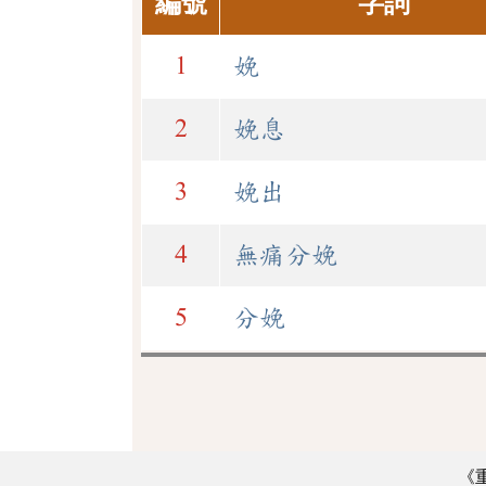
編號
字詞
1
娩
2
娩息
3
娩出
4
無痛分娩
5
分娩
《