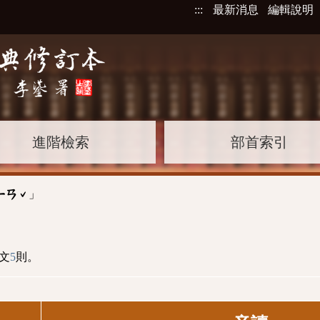
:::
最新消息
編輯說明
進階檢索
部首索引
」
ㄧㄢˇ
文
5
則。