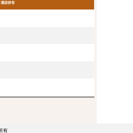
漢語拼音
所有