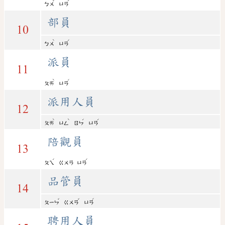
ˇ
ˊ
ㄅㄨ
ㄩㄢ
部員
10
ˋ
ˊ
ㄅㄨ
ㄩㄢ
派員
11
ˋ
ˊ
ㄆㄞ
ㄩㄢ
派用人員
12
ˋ
ˋ
ˊ
ˊ
ㄆㄞ
ㄩㄥ
ㄖㄣ
ㄩㄢ
陪觀員
13
ˊ
ˊ
ㄆㄟ
ㄍㄨㄢ
ㄩㄢ
品管員
14
ˇ
ˇ
ˊ
ㄆㄧㄣ
ㄍㄨㄢ
ㄩㄢ
聘用人員