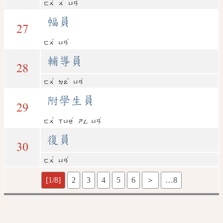
ㄈㄨ
ㄨ
ㄩㄢ
幅員
27
ˊ
ˊ
ㄈㄨ
ㄩㄢ
輔導員
28
ˇ
ˇ
ˊ
ㄈㄨ
ㄉㄠ
ㄩㄢ
附學生員
29
ˋ
ˊ
ˊ
ㄈㄨ
ㄒㄩㄝ
ㄕㄥ
ㄩㄢ
復員
30
ˋ
ˊ
ㄈㄨ
ㄩㄢ
[1/8]
2
3
4
5
6
＞
…8