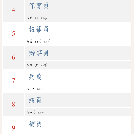
保育員
4
ˇ
ˋ
ˊ
ㄅㄠ
ㄩ
ㄩㄢ
報幕員
5
ˋ
ˋ
ˊ
ㄅㄠ
ㄇㄨ
ㄩㄢ
辦事員
6
ˋ
ˋ
ˊ
ㄅㄢ
ㄕ
ㄩㄢ
兵員
7
ˊ
ㄅㄧㄥ
ㄩㄢ
病員
8
ˋ
ˊ
ㄅㄧㄥ
ㄩㄢ
補員
9