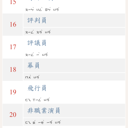
15
ˋ
ˋ
ˊ
ˊ
ㄆㄧㄣ
ㄩㄥ
ㄖㄣ
ㄩㄢ
評判員
16
ˊ
ˋ
ˊ
ㄆㄧㄥ
ㄆㄢ
ㄩㄢ
評議員
17
ˊ
ˋ
ˊ
ㄆㄧㄥ
ㄧ
ㄩㄢ
幕員
18
ˋ
ˊ
ㄇㄨ
ㄩㄢ
飛行員
19
ˊ
ˊ
ㄈㄟ
ㄒㄧㄥ
ㄩㄢ
非職業演員
20
ˊ
ˋ
ˇ
ˊ
ㄈㄟ
ㄓ
ㄧㄝ
ㄧㄢ
ㄩㄢ