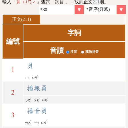
輸入「
」查詢「詞目 」，找到正文
211
則。
員 ㄩㄢˊ
正文(211)
字詞
編號
音讀
注音
漢語拼音
員
1
ˊ
ㄩㄢ
播報員
2
ˋ
ˋ
ˊ
ㄅㄛ
ㄅㄠ
ㄩㄢ
播音員
3
ˋ
ˊ
ㄅㄛ
ㄧㄣ
ㄩㄢ