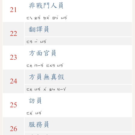
非戰鬥人員
21
ˋ
ˋ
ˊ
ˊ
ㄈㄟ
ㄓㄢ
ㄉㄡ
ㄖㄣ
ㄩㄢ
翻譯員
22
ˋ
ˊ
ㄈㄢ
ㄧ
ㄩㄢ
方面官員
23
ˋ
ˊ
ㄈㄤ
ㄇㄧㄢ
ㄍㄨㄢ
ㄩㄢ
方員無真假
24
ˊ
ˊ
ˇ
ㄈㄤ
ㄩㄢ
ㄨ
ㄓㄣ
ㄐㄧㄚ
訪員
25
ˇ
ˊ
ㄈㄤ
ㄩㄢ
服務員
26
ˊ
ˋ
ˊ