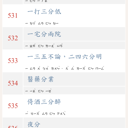
ㄧ
ㄈㄣ
ㄧ
ㄏㄠ
一打三分低
531
ˇ
ㄧ
ㄉㄚ
ㄙㄢ
ㄈㄣ
ㄉㄧ
一宅分兩院
532
ˊ
ˇ
ˋ
ㄧ
ㄓㄞ
ㄈㄣ
ㄌㄧㄤ
ㄩㄢ
一三五不論，二四六分明
533
ˇ
ˋ
ˋ
ˋ
ˋ
ˋ
ˊ
，
ㄧ
ㄙㄢ
ㄨ
ㄅㄨ
ㄌㄨㄣ
ㄦ
ㄙ
ㄌㄧㄡ
ㄈㄣ
ㄇㄧㄥ
醫藥分業
534
ˋ
ˋ
ㄧ
ㄧㄠ
ㄈㄣ
ㄧㄝ
倚酒三分醉
535
ˇ
ˇ
ˋ
ㄧ
ㄐㄧㄡ
ㄙㄢ
ㄈㄣ
ㄗㄨㄟ
夜分