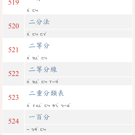
519
ˋ
ㄦ
ㄈㄣ
二分法
520
ˋ
ˇ
ㄦ
ㄈㄣ
ㄈㄚ
二等分
521
ˋ
ˇ
ㄦ
ㄉㄥ
ㄈㄣ
二等分線
522
ˋ
ˇ
ˋ
ㄦ
ㄉㄥ
ㄈㄣ
ㄒㄧㄢ
二重分類表
523
ˋ
ˊ
ˋ
ˇ
ㄦ
ㄔㄨㄥ
ㄈㄣ
ㄌㄟ
ㄅㄧㄠ
一百分
524
ˇ
ㄧ
ㄅㄞ
ㄈㄣ