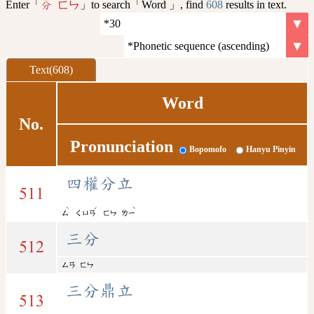
Enter「
」to search「Word 」, find
608
results in text.
分 ㄈㄣ
Text(608)
Word
No.
Pronunciation
Bopomofo
Hanyu Pinyin
四權分立
511
ˋ
ˊ
ˋ
ㄙ
ㄑㄩㄢ
ㄈㄣ
ㄌㄧ
三分
512
ㄙㄢ
ㄈㄣ
三分鼎立
513