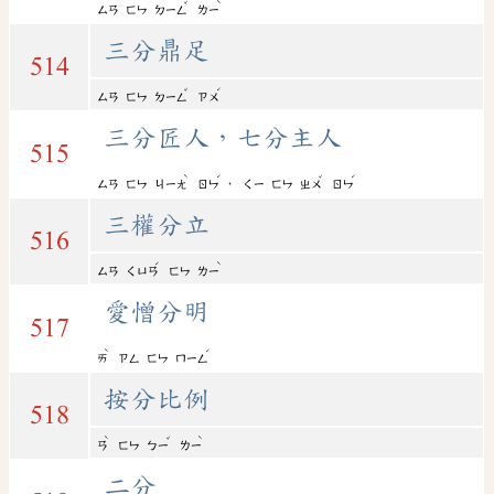
ˇ
ˋ
ㄙㄢ
ㄈㄣ
ㄉㄧㄥ
ㄌㄧ
三分鼎足
514
ˇ
ˊ
ㄙㄢ
ㄈㄣ
ㄉㄧㄥ
ㄗㄨ
三分匠人，七分主人
515
ˋ
ˊ
ˇ
ˊ
，
ㄙㄢ
ㄈㄣ
ㄐㄧㄤ
ㄖㄣ
ㄑㄧ
ㄈㄣ
ㄓㄨ
ㄖㄣ
三權分立
516
ˊ
ˋ
ㄙㄢ
ㄑㄩㄢ
ㄈㄣ
ㄌㄧ
愛憎分明
517
ˋ
ˊ
ㄞ
ㄗㄥ
ㄈㄣ
ㄇㄧㄥ
按分比例
518
ˋ
ˇ
ˋ
ㄢ
ㄈㄣ
ㄅㄧ
ㄌㄧ
二分