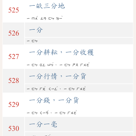
一畝三分地
525
ˇ
ˋ
ㄧ
ㄇㄨ
ㄙㄢ
ㄈㄣ
ㄉㄧ
一分
526
ㄧ
ㄈㄣ
一分耕耘，一分收穫
527
ˊ
ˋ
，
ㄧ
ㄈㄣ
ㄍㄥ
ㄩㄣ
ㄧ
ㄈㄣ
ㄕㄡ
ㄏㄨㄛ
一分行情，一分貨
528
ˊ
ˊ
ˋ
，
ㄧ
ㄈㄣ
ㄏㄤ
ㄑㄧㄥ
ㄧ
ㄈㄣ
ㄏㄨㄛ
一分錢，一分貨
529
ˊ
ˋ
，
ㄧ
ㄈㄣ
ㄑㄧㄢ
ㄧ
ㄈㄣ
ㄏㄨㄛ
一分一毫
530
ˊ