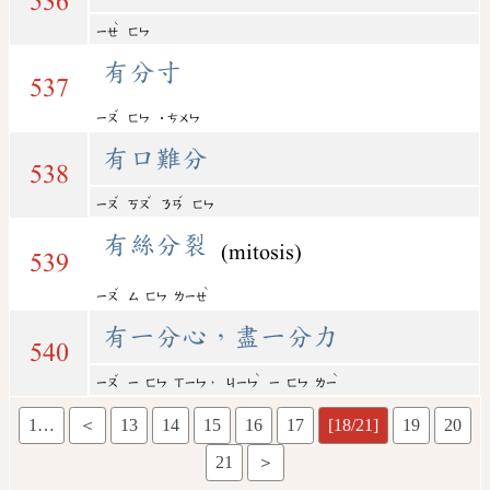
536
ˋ
ㄧㄝ
ㄈㄣ
有分寸
537
ˇ
ㄧㄡ
ㄈㄣ
˙ㄘㄨㄣ
有口難分
538
ˇ
ˇ
ˊ
ㄧㄡ
ㄎㄡ
ㄋㄢ
ㄈㄣ
有絲分裂
(mitosis)
539
ˇ
ˋ
ㄧㄡ
ㄙ
ㄈㄣ
ㄌㄧㄝ
有一分心，盡一分力
540
ˇ
ˋ
ˋ
，
ㄧㄡ
ㄧ
ㄈㄣ
ㄒㄧㄣ
ㄐㄧㄣ
ㄧ
ㄈㄣ
ㄌㄧ
1…
＜
13
14
15
16
17
[18/21]
19
20
21
＞