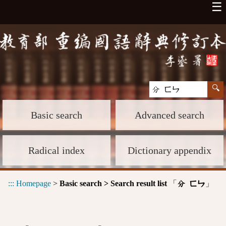
☰
Basic search
Advanced search
Radical index
Dictionary appendix
:::
Homepage
>
Basic search > Search result list
「
」
分 ㄈㄣ