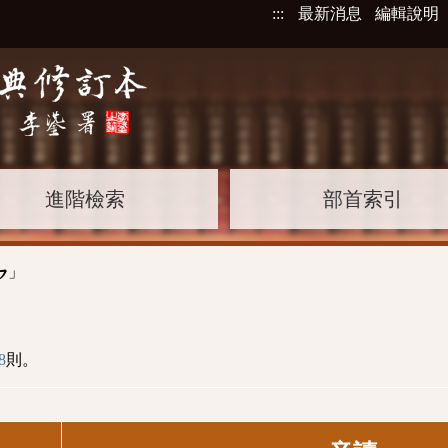
:::
最新消息
編輯說明
進階檢索
部首索引
」
ㄣ
8
則。