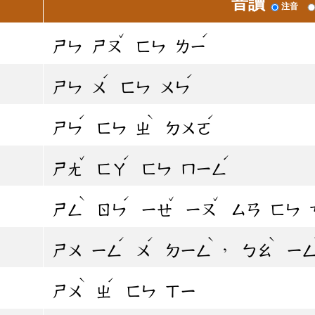
音讀
注音
ˇ
ˊ
ㄕㄣ
ㄕㄡ
ㄈㄣ
ㄌㄧ
ˊ
ˊ
ㄕㄣ
ㄨ
ㄈㄣ
ㄨㄣ
ˊ
ˋ
ˊ
ㄕㄣ
ㄈㄣ
ㄓ
ㄉㄨㄛ
ˇ
ˊ
ˊ
ㄕㄤ
ㄈㄚ
ㄈㄣ
ㄇㄧㄥ
ˋ
ˊ
ˇ
ˇ
ㄕㄥ
ㄖㄣ
ㄧㄝ
ㄧㄡ
ㄙㄢ
ㄈㄣ
ˊ
ˊ
ˋ
ˋ
，
ㄕㄨ
ㄧㄥ
ㄨ
ㄉㄧㄥ
ㄅㄠ
ㄧ
ˋ
ˊ
ㄕㄨ
ㄓ
ㄈㄣ
ㄒㄧ