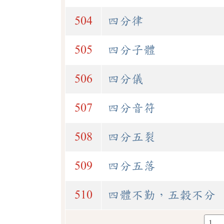
504
四分律
505
四分子體
506
四分儀
507
四分音符
508
四分五裂
509
四分五落
510
四體不勤，五穀不分
1…