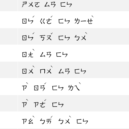
ㄕㄨㄛ
ㄙㄢ
ㄈㄣ
ˊ
ˊ
ˋ
ㄖㄣ
ㄍㄜ
ㄈㄣ
ㄌㄧㄝ
ˊ
ˇ
ˋ
ㄖㄣ
ㄎㄡ
ㄈㄣ
ㄅㄨ
ˋ
ㄖㄤ
ㄙㄢ
ㄈㄣ
ˋ
ˋ
ㄖㄨ
ㄇㄨ
ㄙㄢ
ㄈㄣ
ˋ
ˊ
ˋ
ㄗ
ㄖㄢ
ㄈㄣ
ㄌㄟ
ˋ
ˊ
ㄗ
ㄗㄜ
ㄈㄣ
ˋ
ˊ
ˋ
ㄗㄠ
ㄅㄞ
ㄅㄨ
ㄈㄣ