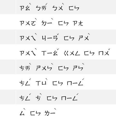
ˋ
ˊ
ˋ
ㄗㄠ
ㄅㄞ
ㄅㄨ
ㄈㄣ
ˋ
ˋ
ㄗㄨㄛ
ㄉㄧ
ㄈㄣ
ㄗㄤ
ˋ
ˇ
ˋ
ㄗㄨㄟ
ㄐㄧㄢ
ㄈㄣ
ㄕㄨ
ˋ
ˇ
ˇ
ㄗㄨㄟ
ㄒㄧㄠ
ㄍㄨㄥ
ㄈㄣ
ㄇㄨ
ˋ
ˋ
ˋ
ㄘㄞ
ㄕㄨㄣ
ㄈㄣ
ㄕㄣ
ˊ
ˋ
ˊ
ㄘㄥ
ㄒㄩ
ㄈㄣ
ㄇㄧㄥ
ˊ
ˋ
ˊ
ㄘㄥ
ㄘ
ㄈㄣ
ㄇㄧㄥ
ˋ
ˋ
ㄙ
ㄈㄣ
ㄌㄧ