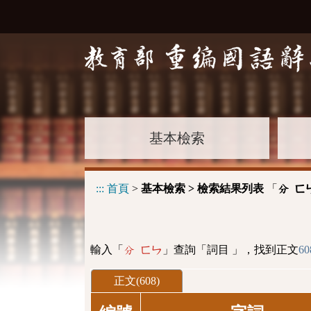
基本檢索
:::
首頁
>
基本檢索 > 檢索結果列表
「
分 ㄈ
輸入「
」查詢「詞目 」，找到正文
60
分 ㄈㄣ
正文(608)