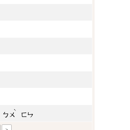
ˋ
ㄅㄨ
ㄈㄣ
＞