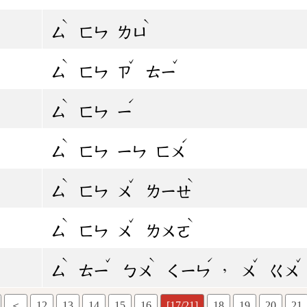
ˋ
ˋ
ㄙ
ㄈㄣ
ㄌㄩ
ˋ
ˇ
ˇ
ㄙ
ㄈㄣ
ㄗ
ㄊㄧ
ˋ
ˊ
ㄙ
ㄈㄣ
ㄧ
ˋ
ˊ
ㄙ
ㄈㄣ
ㄧㄣ
ㄈㄨ
ˋ
ˇ
ˋ
ㄙ
ㄈㄣ
ㄨ
ㄌㄧㄝ
ˋ
ˇ
ˋ
ㄙ
ㄈㄣ
ㄨ
ㄌㄨㄛ
ˋ
ˇ
ˋ
ˊ
ˇ
ˇ
，
ㄙ
ㄊㄧ
ㄅㄨ
ㄑㄧㄣ
ㄨ
ㄍㄨ
＜
12
13
14
15
16
[17/21]
18
19
20
21