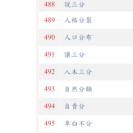
488
說三分
489
人格分裂
490
人口分布
491
讓三分
492
入木三分
493
自然分類
494
自責分
495
皁白不分