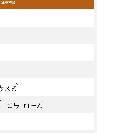
漢語拼音
ˋ
ㄘㄨㄛ
ˋ
ˊ
ㄥ
ㄈㄣ
ㄇㄧㄥ