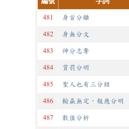
編號
字詞
481
身首分離
482
身無分文
483
神分志奪
484
賞罰分明
485
聖人也有三分錯
486
輸贏無定，報應分明
487
數值分析