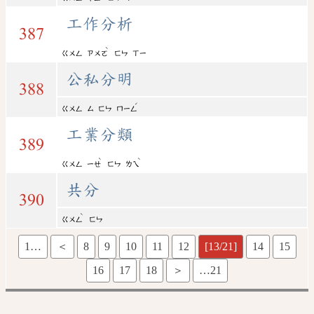
工作分析
387
ˋ
ㄍㄨㄥ
ㄗㄨㄛ
ㄈㄣ
ㄒㄧ
公私分明
388
ˊ
ㄍㄨㄥ
ㄙ
ㄈㄣ
ㄇㄧㄥ
工業分類
389
ˋ
ˋ
ㄍㄨㄥ
ㄧㄝ
ㄈㄣ
ㄌㄟ
共分
390
ˋ
ㄍㄨㄥ
ㄈㄣ
1…
＜
8
9
10
11
12
[13/21]
14
15
16
17
18
＞
…21