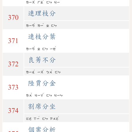
ˋ
ˋ
ㄌㄧㄡ
ㄏㄠ
ㄈㄣ
ㄐㄧ
連理枝分
370
ˊ
ˇ
ㄌㄧㄢ
ㄌㄧ
ㄓ
ㄈㄣ
連枝分葉
371
ˊ
ˋ
ㄌㄧㄢ
ㄓ
ㄈㄣ
ㄧㄝ
良莠不分
372
ˊ
ˇ
ˋ
ㄌㄧㄤ
ㄧㄡ
ㄅㄨ
ㄈㄣ
陸賈分金
373
ˋ
ˇ
ㄌㄨ
ㄐㄧㄚ
ㄈㄣ
ㄐㄧㄣ
割席分坐
374
ˊ
ˋ
ㄍㄜ
ㄒㄧ
ㄈㄣ
ㄗㄨㄛ
個案分析