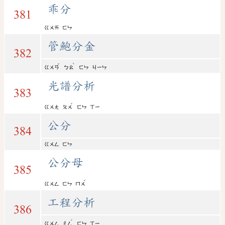
乖分
381
ㄍㄨㄞ
ㄈㄣ
管鮑分金
382
ˇ
ˋ
ㄍㄨㄢ
ㄅㄠ
ㄈㄣ
ㄐㄧㄣ
光譜分析
383
ˇ
ㄍㄨㄤ
ㄆㄨ
ㄈㄣ
ㄒㄧ
公分
384
ㄍㄨㄥ
ㄈㄣ
公分母
385
ˇ
ㄍㄨㄥ
ㄈㄣ
ㄇㄨ
工程分析
386
ˊ
ㄍㄨㄥ
ㄔㄥ
ㄈㄣ
ㄒㄧ