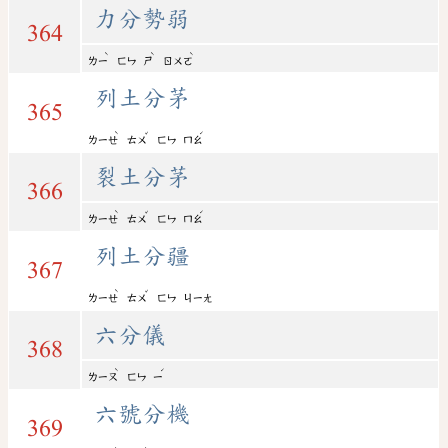
力分勢弱
364
ˋ
ˋ
ˋ
ㄌㄧ
ㄈㄣ
ㄕ
ㄖㄨㄛ
列土分茅
365
ˋ
ˇ
ˊ
ㄌㄧㄝ
ㄊㄨ
ㄈㄣ
ㄇㄠ
裂土分茅
366
ˋ
ˇ
ˊ
ㄌㄧㄝ
ㄊㄨ
ㄈㄣ
ㄇㄠ
列土分疆
367
ˋ
ˇ
ㄌㄧㄝ
ㄊㄨ
ㄈㄣ
ㄐㄧㄤ
六分儀
368
ˋ
ˊ
ㄌㄧㄡ
ㄈㄣ
ㄧ
六號分機
369