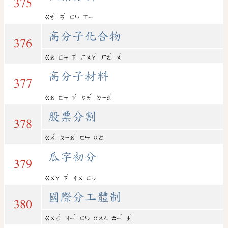
375
ˋ
ˋ
ㄍㄜ
ㄢ
ㄈㄣ
ㄒㄧ
高分子化合物
376
ˇ
ˋ
ˊ
ˋ
ㄍㄠ
ㄈㄣ
ㄗ
ㄏㄨㄚ
ㄏㄜ
ㄨ
高分子材料
377
ˇ
ˊ
ˋ
ㄍㄠ
ㄈㄣ
ㄗ
ㄘㄞ
ㄌㄧㄠ
股票分割
378
ˇ
ˋ
ㄍㄨ
ㄆㄧㄠ
ㄈㄣ
ㄍㄜ
瓜字初分
379
ˋ
ㄍㄨㄚ
ㄗ
ㄔㄨ
ㄈㄣ
國際分工體制
380
ˊ
ˋ
ˇ
ˋ
ㄍㄨㄛ
ㄐㄧ
ㄈㄣ
ㄍㄨㄥ
ㄊㄧ
ㄓ