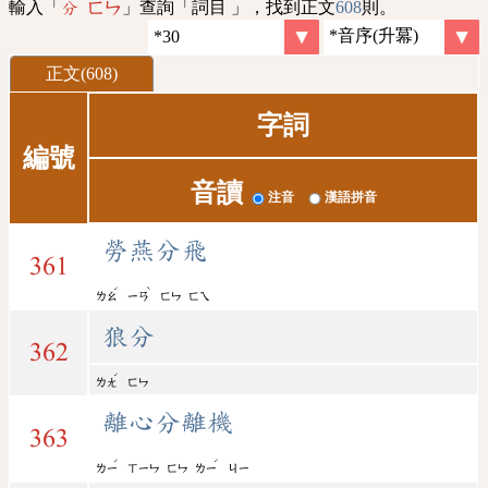
輸入「
」查詢「詞目 」，找到正文
608
則。
分 ㄈㄣ
正文(608)
字詞
編號
音讀
注音
漢語拼音
勞燕分飛
361
ˊ
ˋ
ㄌㄠ
ㄧㄢ
ㄈㄣ
ㄈㄟ
狼分
362
ˊ
ㄌㄤ
ㄈㄣ
離心分離機
363
ˊ
ˊ
ㄌㄧ
ㄒㄧㄣ
ㄈㄣ
ㄌㄧ
ㄐㄧ