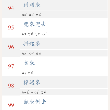
到頭來
94
ˋ
ˊ
ˊ
ㄉㄠ
ㄊㄡ
ㄌㄞ
兜來兜去
95
ˊ
ˋ
ㄉㄡ
ㄌㄞ
ㄉㄡ
ㄑㄩ
抖起來
96
ˇ
ˇ
ˊ
ㄉㄡ
ㄑㄧ
ㄌㄞ
當來
97
ˊ
ㄉㄤ
ㄌㄞ
掉過來
98
ˋ
ˋ
ˊ
ㄉㄧㄠ
ㄍㄨㄛ
ㄌㄞ
顛來倒去
99