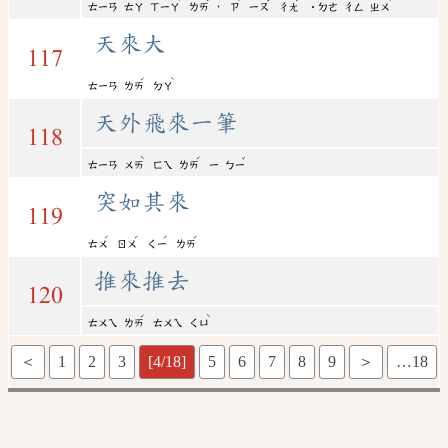
，
ㄊㄧㄢ
ㄊㄚ
ㄒㄧㄚ
ㄌㄞ
ㄗ
ㄧㄡ
ㄔㄤ
˙ㄉㄜ
ㄔㄥ
ㄓㄨ
天來大
117
ˊ
ˋ
ㄊㄧㄢ
ㄌㄞ
ㄉㄚ
天外飛來一筆
118
ˋ
ˊ
ˇ
ㄊㄧㄢ
ㄨㄞ
ㄈㄟ
ㄌㄞ
ㄧ
ㄅㄧ
突如其來
119
ˊ
ˊ
ˊ
ˊ
ㄊㄨ
ㄖㄨ
ㄑㄧ
ㄌㄞ
推來推去
120
ˊ
ˋ
ㄊㄨㄟ
ㄌㄞ
ㄊㄨㄟ
ㄑㄩ
＜
1
2
3
[4/18]
5
6
7
8
9
＞
…18