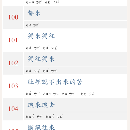
ˊ
ˇ
ˋ
ㄉㄧㄢ
ㄌㄞ
ㄉㄠ
ㄑㄩ
都來
100
ˊ
ㄉㄨ
ㄌㄞ
獨來獨往
101
ˊ
ˊ
ˊ
ˇ
ㄉㄨ
ㄌㄞ
ㄉㄨ
ㄨㄤ
獨往獨來
102
ˊ
ˇ
ˊ
ˊ
ㄉㄨ
ㄨㄤ
ㄉㄨ
ㄌㄞ
肚裡說不出來的苦
103
ˋ
ˇ
ˋ
ˊ
ˇ
ㄉㄨ
ㄌㄧ
ㄕㄨㄛ
ㄅㄨ
ㄔㄨ
ㄌㄞ
˙ㄉㄜ
ㄎㄨ
踱來踱去
104
ˋ
ˊ
ˋ
ˋ
ㄉㄨㄛ
ㄌㄞ
ㄉㄨㄛ
ㄑㄩ
斷絕往來