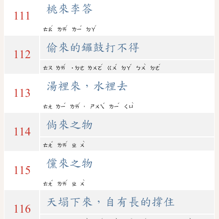
桃來李答
111
ˊ
ˊ
ˇ
ˊ
ㄊㄠ
ㄌㄞ
ㄌㄧ
ㄉㄚ
偷來的鑼鼓打不得
112
ˊ
ˊ
ˇ
ˇ
ˋ
ˊ
ㄊㄡ
ㄌㄞ
˙ㄉㄜ
ㄌㄨㄛ
ㄍㄨ
ㄉㄚ
ㄅㄨ
ㄉㄜ
湯裡來，水裡去
113
ˇ
ˊ
ˇ
ˇ
ˋ
，
ㄊㄤ
ㄌㄧ
ㄌㄞ
ㄕㄨㄟ
ㄌㄧ
ㄑㄩ
倘來之物
114
ˇ
ˊ
ˋ
ㄊㄤ
ㄌㄞ
ㄓ
ㄨ
儻來之物
115
ˇ
ˊ
ˋ
ㄊㄤ
ㄌㄞ
ㄓ
ㄨ
天塌下來，自有長的撐住
116
ˋ
ˊ
ˋ
ˇ
ˊ
ˋ