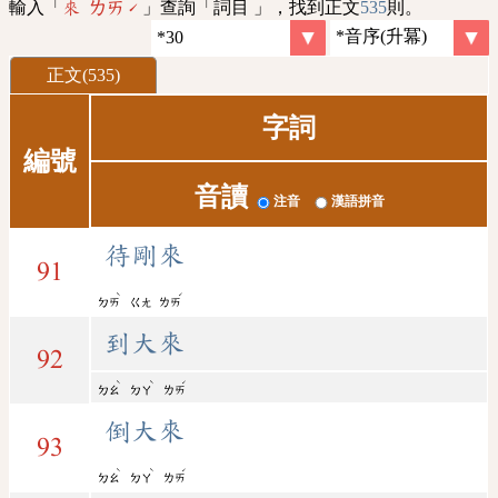
輸入「
」查詢「詞目 」，找到正文
535
則。
來 ㄌㄞˊ
正文(535)
字詞
編號
音讀
注音
漢語拼音
待剛來
91
ˋ
ˊ
ㄉㄞ
ㄍㄤ
ㄌㄞ
到大來
92
ˋ
ˋ
ˊ
ㄉㄠ
ㄉㄚ
ㄌㄞ
倒大來
93
ˋ
ˋ
ˊ
ㄉㄠ
ㄉㄚ
ㄌㄞ