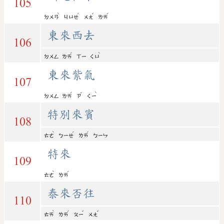
105
ˋ
ˊ
ˇ
ˊ
ㄉㄨㄢ
ㄐㄩㄝ
ㄨㄤ
ㄌㄞ
東來西去
106
ˊ
ˋ
ㄉㄨㄥ
ㄌㄞ
ㄒㄧ
ㄑㄩ
東來紫氣
107
ˊ
ˇ
ˋ
ㄉㄨㄥ
ㄌㄞ
ㄗ
ㄑㄧ
特別來賓
108
ˋ
ˊ
ˊ
ㄊㄜ
ㄅㄧㄝ
ㄌㄞ
ㄅㄧㄣ
特來
109
ˋ
ˊ
ㄊㄜ
ㄌㄞ
泰來否往
110
ˋ
ˊ
ˇ
ˇ
ㄊㄞ
ㄌㄞ
ㄆㄧ
ㄨㄤ