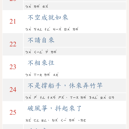
ˋ
ˊ
ˊ
ㄅㄨ
ㄌㄞ
ㄊㄡ
不空成就如來
21
ˋ
ˊ
ˋ
ˊ
ˊ
ㄅㄨ
ㄎㄨㄥ
ㄔㄥ
ㄐㄧㄡ
ㄖㄨ
ㄌㄞ
不請自來
22
ˋ
ˇ
ˋ
ˊ
ㄅㄨ
ㄑㄧㄥ
ㄗ
ㄌㄞ
不相來往
23
ˋ
ˊ
ˇ
ㄅㄨ
ㄒㄧㄤ
ㄌㄞ
ㄨㄤ
不是撐船手，休來弄竹竿
24
ˋ
ˋ
ˊ
ˇ
ˊ
ˋ
ˊ
，
ㄅㄨ
ㄕ
ㄔㄥ
ㄔㄨㄢ
ㄕㄡ
ㄒㄧㄡ
ㄌㄞ
ㄋㄨㄥ
ㄓㄨ
ㄍㄢ
破風箏，抖起來了
25
ˋ
ˇ
ˇ
ˊ
，
ㄆㄛ
ㄈㄥ
ㄓㄥ
ㄉㄡ
ㄑㄧ
ㄌㄞ
˙ㄌㄜ