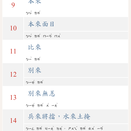
本來
9
ˇ
ˊ
ㄅㄣ
ㄌㄞ
本來面目
10
ˇ
ˊ
ˋ
ˋ
ㄅㄣ
ㄌㄞ
ㄇㄧㄢ
ㄇㄨ
比來
11
ˋ
ˊ
ㄅㄧ
ㄌㄞ
別來
12
ˊ
ˊ
ㄅㄧㄝ
ㄌㄞ
別來無恙
13
ˊ
ˊ
ˊ
ˋ
ㄅㄧㄝ
ㄌㄞ
ㄨ
ㄧㄤ
兵來將擋，水來土掩
14
ˊ
ˋ
ˇ
ˇ
ˊ
ˇ
ˇ
，
ㄅㄧㄥ
ㄌㄞ
ㄐㄧㄤ
ㄉㄤ
ㄕㄨㄟ
ㄌㄞ
ㄊㄨ
ㄧㄢ