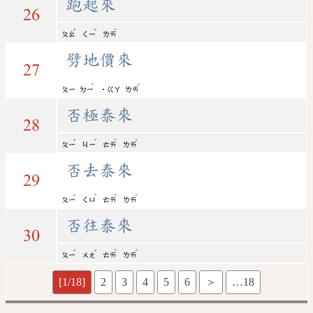
跑起來
26
ˇ
ˇ
ˊ
ㄆㄠ
ㄑㄧ
ㄌㄞ
劈地價來
27
ˋ
ˊ
ㄆㄧ
ㄉㄧ
˙ㄍㄚ
ㄌㄞ
否極泰來
28
ˇ
ˊ
ˋ
ˊ
ㄆㄧ
ㄐㄧ
ㄊㄞ
ㄌㄞ
否去泰來
29
ˇ
ˋ
ˋ
ˊ
ㄆㄧ
ㄑㄩ
ㄊㄞ
ㄌㄞ
否往泰來
30
ˇ
ˇ
ˋ
ˊ
ㄆㄧ
ㄨㄤ
ㄊㄞ
ㄌㄞ
[1/18]
2
3
4
5
6
＞
…18