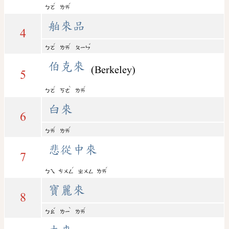
ˊ
ˊ
ㄅㄛ
ㄌㄞ
舶來品
4
ˊ
ˊ
ˇ
ㄅㄛ
ㄌㄞ
ㄆㄧㄣ
伯克來
(Berkeley)
5
ˊ
ˋ
ˊ
ㄅㄛ
ㄎㄜ
ㄌㄞ
白來
6
ˊ
ˊ
ㄅㄞ
ㄌㄞ
悲從中來
7
ˊ
ˊ
ㄅㄟ
ㄘㄨㄥ
ㄓㄨㄥ
ㄌㄞ
寶麗來
8
ˇ
ˋ
ˊ
ㄅㄠ
ㄌㄧ
ㄌㄞ