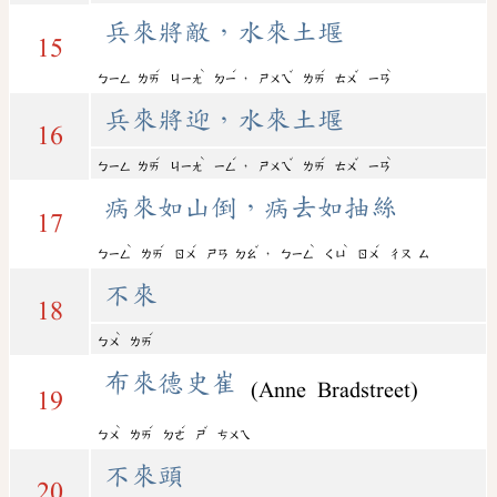
兵來將敵，水來土堰
15
ˊ
ˋ
ˊ
ˇ
ˊ
ˇ
ˋ
，
ㄅㄧㄥ
ㄌㄞ
ㄐㄧㄤ
ㄉㄧ
ㄕㄨㄟ
ㄌㄞ
ㄊㄨ
ㄧㄢ
兵來將迎，水來土堰
16
ˊ
ˋ
ˊ
ˇ
ˊ
ˇ
ˋ
，
ㄅㄧㄥ
ㄌㄞ
ㄐㄧㄤ
ㄧㄥ
ㄕㄨㄟ
ㄌㄞ
ㄊㄨ
ㄧㄢ
病來如山倒，病去如抽絲
17
ˋ
ˊ
ˊ
ˇ
ˋ
ˋ
ˊ
，
ㄅㄧㄥ
ㄌㄞ
ㄖㄨ
ㄕㄢ
ㄉㄠ
ㄅㄧㄥ
ㄑㄩ
ㄖㄨ
ㄔㄡ
ㄙ
不來
18
ˋ
ˊ
ㄅㄨ
ㄌㄞ
布來德史崔
(Anne Bradstreet)
19
ˋ
ˊ
ˊ
ˇ
ㄅㄨ
ㄌㄞ
ㄉㄜ
ㄕ
ㄘㄨㄟ
不來頭
20