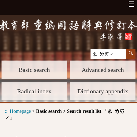
☰
Basic search
Advanced search
Radical index
Dictionary appendix
:::
Homepage
>
Basic search > Search result list
「
來 ㄌㄞ
」
ˊ