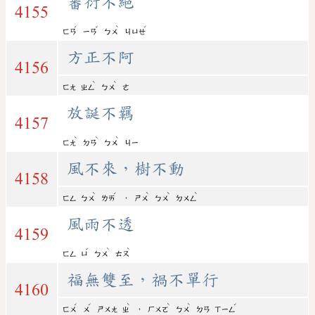
蕃衍不絕
4155
ˊ
ˇ
ˋ
ˊ
ㄈㄢ
ㄧㄢ
ㄅㄨ
ㄐㄩㄝ
方正不阿
4156
ˋ
ˋ
ㄈㄤ
ㄓㄥ
ㄅㄨ
ㄜ
放誕不羈
4157
ˋ
ˋ
ˋ
ㄈㄤ
ㄉㄢ
ㄅㄨ
ㄐㄧ
風不來，樹不動
4158
ˋ
ˊ
ˋ
ˋ
ˋ
，
ㄈㄥ
ㄅㄨ
ㄌㄞ
ㄕㄨ
ㄅㄨ
ㄉㄨㄥ
風雨不透
4159
ˇ
ˋ
ˋ
ㄈㄥ
ㄩ
ㄅㄨ
ㄊㄡ
福無雙至，禍不單行
4160
ˊ
ˊ
ˋ
ˋ
ˋ
ˊ
，
ㄈㄨ
ㄨ
ㄕㄨㄤ
ㄓ
ㄏㄨㄛ
ㄅㄨ
ㄉㄢ
ㄒㄧㄥ