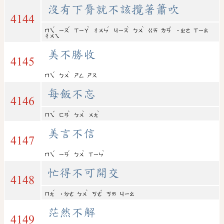
沒有下脣就不該攬著簫吹
4144
ˊ
ˇ
ˋ
ˊ
ˋ
ˋ
ˇ
ㄇㄟ
ㄧㄡ
ㄒㄧㄚ
ㄔㄨㄣ
ㄐㄧㄡ
ㄅㄨ
ㄍㄞ
ㄌㄢ
˙ㄓㄜ
ㄒㄧㄠ
ㄔㄨㄟ
美不勝收
4145
ˇ
ˋ
ㄇㄟ
ㄅㄨ
ㄕㄥ
ㄕㄡ
每飯不忘
4146
ˇ
ˋ
ˋ
ˋ
ㄇㄟ
ㄈㄢ
ㄅㄨ
ㄨㄤ
美言不信
4147
ˇ
ˊ
ˋ
ˋ
ㄇㄟ
ㄧㄢ
ㄅㄨ
ㄒㄧㄣ
忙得不可開交
4148
ˊ
ˋ
ˇ
ㄇㄤ
˙ㄉㄜ
ㄅㄨ
ㄎㄜ
ㄎㄞ
ㄐㄧㄠ
茫然不解
4149