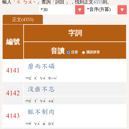
輸入「
」查詢「詞目 」，找到正文
4355
則。
不 ㄅㄨˋ
正文(4355)
字詞
編號
音讀
注音
漢語拼音
磨而不磷
4141
ˊ
ˊ
ˋ
ˋ
ㄇㄛ
ㄦ
ㄅㄨ
ㄌㄧㄣ
沒齒不忘
4142
ˋ
ˇ
ˋ
ˋ
ㄇㄛ
ㄔ
ㄅㄨ
ㄨㄤ
脈不制肉
4143
ˋ
ˋ
ˋ
ˋ
ㄇㄞ
ㄅㄨ
ㄓ
ㄖㄡ