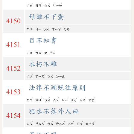
ˊ
ˊ
ˋ
ˇ
ㄇㄤ
ㄖㄢ
ㄅㄨ
ㄐㄧㄝ
母雞不下蛋
4150
ˇ
ˋ
ˋ
ˋ
ㄇㄨ
ㄐㄧ
ㄅㄨ
ㄒㄧㄚ
ㄉㄢ
目不知書
4151
ˋ
ˋ
ㄇㄨ
ㄅㄨ
ㄓ
ㄕㄨ
木朽不雕
4152
ˋ
ˇ
ˋ
ㄇㄨ
ㄒㄧㄡ
ㄅㄨ
ㄉㄧㄠ
法律不溯既往原則
4153
ˇ
ˋ
ˋ
ˋ
ˋ
ˇ
ˊ
ˊ
ㄈㄚ
ㄌㄩ
ㄅㄨ
ㄙㄨ
ㄐㄧ
ㄨㄤ
ㄩㄢ
ㄗㄜ
肥水不落外人田
4154
ˊ
ˇ
ˋ
ˋ
ˋ
ˊ
ˊ
ㄈㄟ
ㄕㄨㄟ
ㄅㄨ
ㄌㄨㄛ
ㄨㄞ
ㄖㄣ
ㄊㄧㄢ