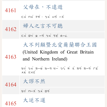
父母在，不遠遊
4161
ˋ
ˇ
ˋ
ˋ
ˇ
ˊ
，
ㄈㄨ
ㄇㄨ
ㄗㄞ
ㄅㄨ
ㄩㄢ
ㄧㄡ
婦人之言不可聽
4162
ˋ
ˊ
ˊ
ˋ
ˇ
ㄈㄨ
ㄖㄣ
ㄓ
ㄧㄢ
ㄅㄨ
ㄎㄜ
ㄊㄧㄥ
大不列顛暨北愛爾蘭聯合王國
(United Kingdom of Great Britain
4163
and Northern Ireland)
ˋ
ˋ
ˋ
ˋ
ˇ
ˋ
ˇ
ˊ
ˊ
ˊ
ㄉㄚ
ㄅㄨ
ㄌㄧㄝ
ㄉㄧㄢ
ㄐㄧ
ㄅㄟ
ㄞ
ㄦ
ㄌㄢ
ㄌㄧㄢ
ㄏㄜ
ˊ
ˊ
ㄨㄤ
ㄍㄨㄛ
大謬不然
4164
ˋ
ˋ
ˋ
ˊ
ㄉㄚ
ㄇㄧㄡ
ㄅㄨ
ㄖㄢ
大逆不道
4165