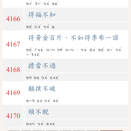
ˋ
ˋ
ˋ
ˋ
ㄉㄚ
ㄋㄧ
ㄅㄨ
ㄉㄠ
得福不知
4166
ˊ
ˊ
ˋ
ㄉㄜ
ㄈㄨ
ㄅㄨ
ㄓ
得黃金百斤，不如得季布一諾
4167
ˊ
ˊ
ˇ
ˋ
ˊ
ˊ
ˋ
ˋ
，
ㄉㄜ
ㄏㄨㄤ
ㄐㄧㄣ
ㄅㄞ
ㄐㄧㄣ
ㄅㄨ
ㄖㄨ
ㄉㄜ
ㄐㄧ
ㄅㄨ
ˋ
ㄧ
ㄋㄨㄛ
擔當不過
4168
ˋ
ˋ
ㄉㄢ
ㄉㄤ
ㄅㄨ
ㄍㄨㄛ
顛撲不破
4169
ˋ
ˋ
ㄉㄧㄢ
ㄆㄨ
ㄅㄨ
ㄆㄛ
頓不脫
4170
ˋ
ˋ
ㄉㄨㄣ
ㄅㄨ
ㄊㄨㄛ