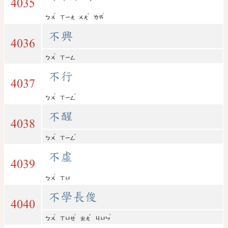
4035
ˋ
ˇ
ˊ
ㄅㄨ
ㄒㄧㄤ
ㄨㄤ
ㄌㄞ
不興
4036
ˋ
ㄅㄨ
ㄒㄧㄥ
不行
4037
ˋ
ˊ
ㄅㄨ
ㄒㄧㄥ
不醒
4038
ˋ
ˇ
ㄅㄨ
ㄒㄧㄥ
不虛
4039
ˋ
ㄅㄨ
ㄒㄩ
不學長俊
4040
ˋ
ˊ
ˇ
ˋ
ㄅㄨ
ㄒㄩㄝ
ㄓㄤ
ㄐㄩㄣ