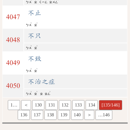
ㄅㄨ
ㄓ
ㄑㄧㄥ
ㄓㄨㄥ
不止
4047
ˋ
ˇ
ㄅㄨ
ㄓ
不只
4048
ˋ
ˇ
ㄅㄨ
ㄓ
不致
4049
ˋ
ˋ
ㄅㄨ
ㄓ
不治之症
4050
ˋ
ˋ
ˋ
ㄅㄨ
ㄓ
ㄓ
ㄓㄥ
1…
＜
130
131
132
133
134
[135/146]
136
137
138
139
140
＞
…146