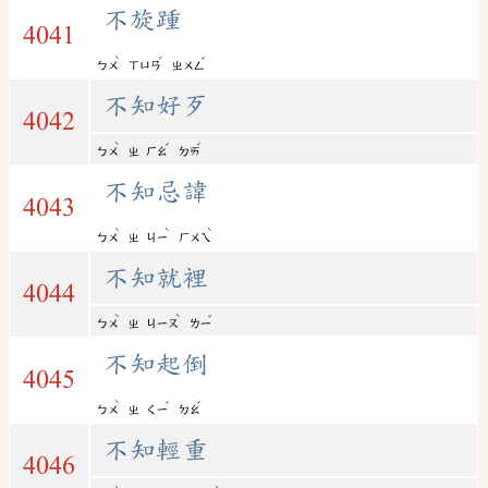
不旋踵
4041
ˋ
ˊ
ˇ
ㄅㄨ
ㄒㄩㄢ
ㄓㄨㄥ
不知好歹
4042
ˋ
ˇ
ˇ
ㄅㄨ
ㄓ
ㄏㄠ
ㄉㄞ
不知忌諱
4043
ˋ
ˋ
ˋ
ㄅㄨ
ㄓ
ㄐㄧ
ㄏㄨㄟ
不知就裡
4044
ˋ
ˋ
ˇ
ㄅㄨ
ㄓ
ㄐㄧㄡ
ㄌㄧ
不知起倒
4045
ˋ
ˇ
ˇ
ㄅㄨ
ㄓ
ㄑㄧ
ㄉㄠ
不知輕重
4046
ˋ
ˋ