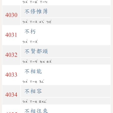
ˋ
ˇ
ㄅㄨ
ㄒㄧㄠ
ㄒㄧㄣ
不修帷薄
4030
ˋ
ˊ
ˊ
ㄅㄨ
ㄒㄧㄡ
ㄨㄟ
ㄅㄛ
不朽
4031
ˋ
ˇ
ㄅㄨ
ㄒㄧㄡ
不賢都頭
4032
ˋ
ˊ
ˊ
ㄅㄨ
ㄒㄧㄢ
ㄉㄨ
ㄊㄡ
不相能
4033
ˋ
ˊ
ㄅㄨ
ㄒㄧㄤ
ㄋㄥ
不相容
4034
ˋ
ˊ
ㄅㄨ
ㄒㄧㄤ
ㄖㄨㄥ
不相往來