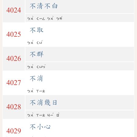
不清不白
4024
ˋ
ˋ
ˊ
ㄅㄨ
ㄑㄧㄥ
ㄅㄨ
ㄅㄞ
不取
4025
ˋ
ˇ
ㄅㄨ
ㄑㄩ
不群
4026
ˋ
ˊ
ㄅㄨ
ㄑㄩㄣ
不消
4027
ˋ
ㄅㄨ
ㄒㄧㄠ
不消幾日
4028
ˋ
ˇ
ˋ
ㄅㄨ
ㄒㄧㄠ
ㄐㄧ
ㄖ
不小心
4029