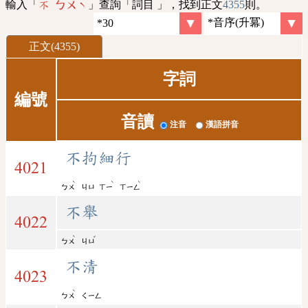
輸入「
」查詢「詞目 」，找到正文
4355
則。
不 ㄅㄨˋ
正文(4355)
字詞
編號
音讀
注音
漢語拼音
不拘細行
4021
ˋ
ˋ
ˋ
ㄅㄨ
ㄐㄩ
ㄒㄧ
ㄒㄧㄥ
不舉
4022
ˋ
ˇ
ㄅㄨ
ㄐㄩ
不清
4023
ˋ
ㄅㄨ
ㄑㄧㄥ