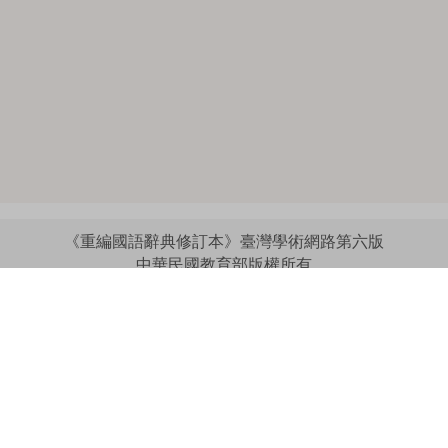
《重編國語辭典修訂本》臺灣學術網路第六版
中華民國教育部版權所有
:::
個資法及隱私聲明
|
辭典公眾授權網
|
意見交流
|
網網相連
三峽總院區地址：新北市三峽區三樹路2號、
︿
臺北院區地址：臺北市大安區和平東路一段179號、