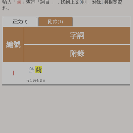
輸入「
」查詢「詞目 」，找到正文
9
則，附錄
1
則相關資
餚
料。
正文(9)
附錄(1)
字詞
編號
附錄
佳
餚
1
相似詞索引表