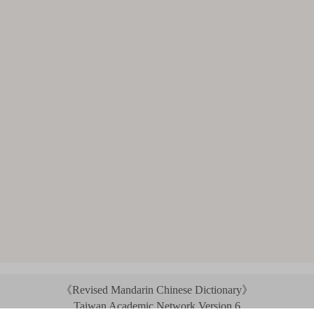
《Revised Mandarin Chinese Dictionary》
Taiwan Academic Network Version 6