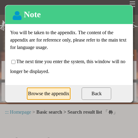
☰
Basic search
Advanced search
Radical index
Dictionary appendix
:::
Homepage
>
Basic search > Search result list
「
」
飾