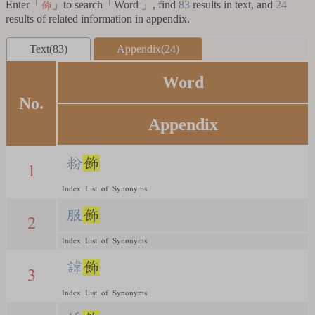
Enter「
」to search「Word 」, find
83
results in text, and
24
飾
results of related information in appendix.
Text(83)
Appendix(24)
Word
No.
Appendix
粉
飾
1
Index List of Synonyms
服
飾
2
Index List of Synonyms
諱
飾
3
Index List of Synonyms