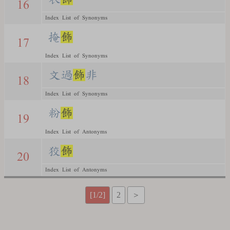
16
Index List of Synonyms
掩
飾
17
Index List of Synonyms
文過
飾
非
18
Index List of Synonyms
粉
飾
19
Index List of Antonyms
狡
飾
20
Index List of Antonyms
[1/2]
2
＞