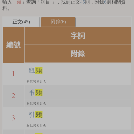
輸入「
」查詢「詞目 」，找到正文
45
則，附錄
6
則相關資
頸
料。
正文(45)
附錄(6)
字詞
編號
附錄
瓶
頸
1
相似詞索引表
弔
頸
2
相似詞索引表
引
頸
3
相似詞索引表