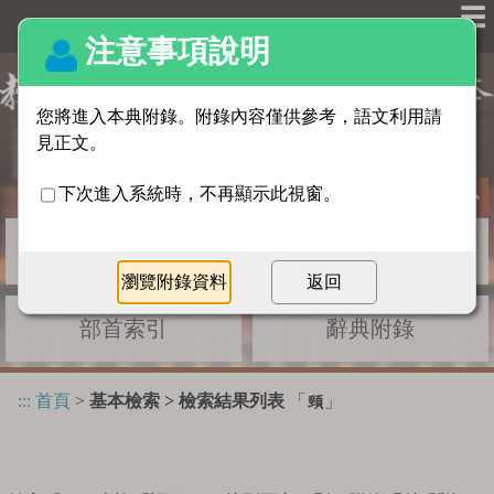
☰
基本檢索
進階檢索
部首索引
辭典附錄
:::
首頁
>
基本檢索 > 檢索結果列表
「
」
頸