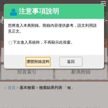
☰
基本檢索
進階檢索
部首索引
辭典附錄
:::
首頁
>
基本檢索 > 檢索結果列表
「
」
頸