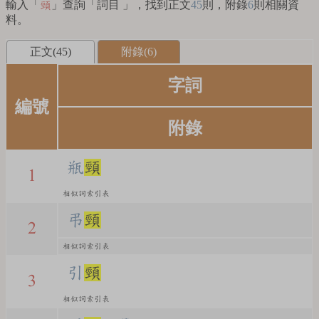
輸入「
」查詢「詞目 」，找到正文
45
則，附錄
6
則相關資
頸
料。
正文(45)
附錄(6)
字詞
編號
附錄
瓶
頸
1
相似詞索引表
弔
頸
2
相似詞索引表
引
頸
3
相似詞索引表