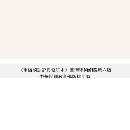
《重編國語辭典修訂本》臺灣學術網路第六版
中華民國教育部版權所有
:::
個資法及隱私聲明
|
辭典公眾授權網
|
意見交流
|
網網相連
三峽總院區地址：新北市三峽區三樹路2號、
︿
臺北院區地址：臺北市大安區和平東路一段179號、