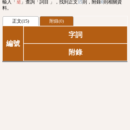
輸入「
」查詢「詞目 」，找到正文
15
則，附錄
0
則相關資
闇
料。
正文(15)
附錄(0)
字詞
編號
附錄