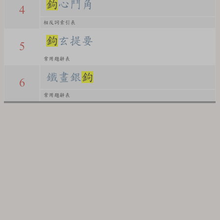
鉤
心鬥角
4
相反詞索引表
鉤
玄提要
5
常用題辭表
鐵畫銀
鉤
6
常用題辭表