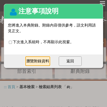
☰
基本檢索
進階檢索
部首索引
辭典附錄
:::
首頁
>
基本檢索 > 檢索結果列表
「
」
鉤