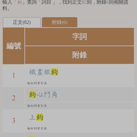
輸入「
」查詢「詞目 」，找到正文
82
則，附錄
6
則相關資
鉤
料。
正文(82)
附錄(6)
字詞
編號
附錄
鐵畫銀
鉤
1
相似詞索引表
鉤
心鬥角
2
相似詞索引表
上
鉤
3
相似詞索引表