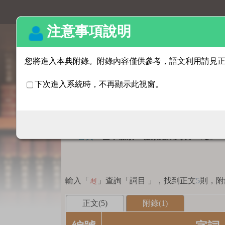
基本檢索
:::
首頁
>
基本檢索 > 檢索結果列表
「
」
赳
輸入「
」查詢「詞目 」，找到正文
5
則，附
赳
正文(5)
附錄(1)