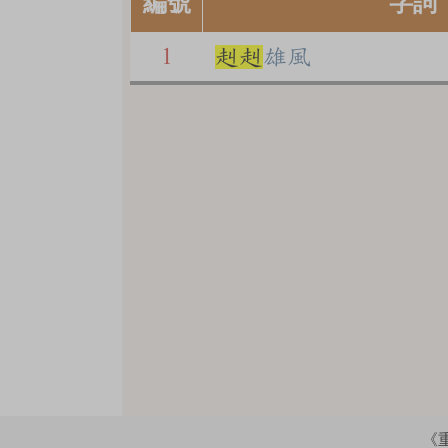
編號
字詞
1
赳
赳
雄風
《