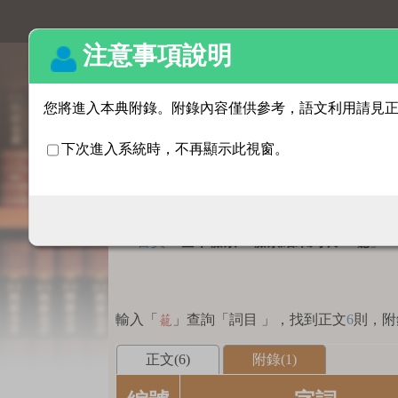
基本檢索
:::
首頁
>
基本檢索 > 檢索結果列表
「
」
蘢
輸入「
」查詢「詞目 」，找到正文
6
則，附
蘢
正文(6)
附錄(1)