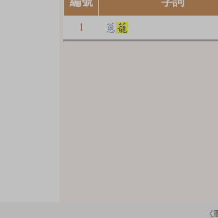
編號
字詞
1
蔥
蘢
《