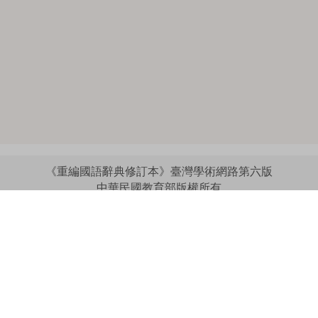
《重編國語辭典修訂本》臺灣學術網路第六版
中華民國教育部版權所有
:::
個資法及隱私聲明
|
辭典公眾授權網
|
意見交流
|
網網相連
三峽總院區地址：新北市三峽區三樹路2號、
︿
臺北院區地址：臺北市大安區和平東路一段179號、