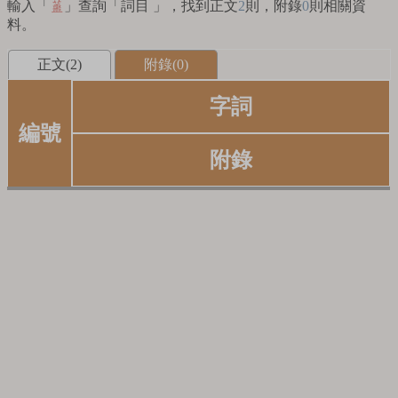
輸入「
」查詢「詞目 」，找到正文
2
則，附錄
0
則相關資
蘁
料。
正文(2)
附錄(0)
字詞
編號
附錄