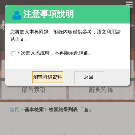
☰
基本檢索
進階檢索
部首索引
辭典附錄
:::
首頁
>
基本檢索 > 檢索結果列表
「
」
蘁