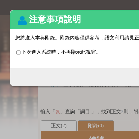
基本檢索
:::
首頁
>
基本檢索 > 檢索結果列表
「
」
罭
輸入「
」查詢「詞目 」，找到正文
2
則，附
罭
正文(2)
附錄(0)