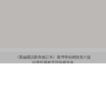
《重編國語辭典修訂本》臺灣學術網路第六版
中華民國教育部版權所有
:::
個資法及隱私聲明
|
辭典公眾授權網
|
意見交流
|
網網相連
三峽總院區地址：新北市三峽區三樹路2號、
︿
臺北院區地址：臺北市大安區和平東路一段179號、