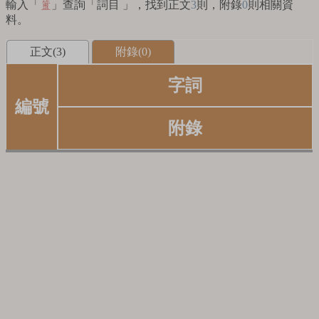
輸入「
」查詢「詞目 」，找到正文
3
則，附錄
0
則相關資
簠
料。
正文(3)
附錄(0)
字詞
編號
附錄