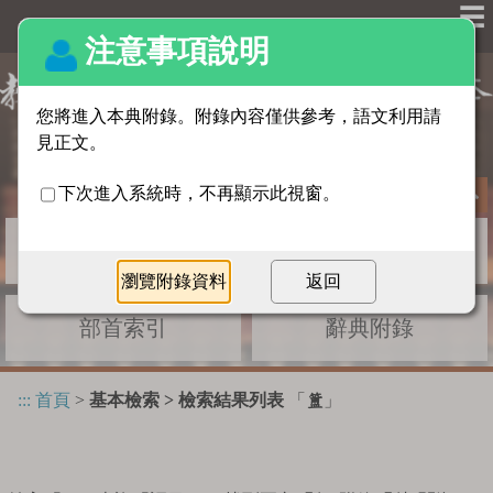
☰
基本檢索
進階檢索
部首索引
辭典附錄
:::
首頁
>
基本檢索 > 檢索結果列表
「
」
簠