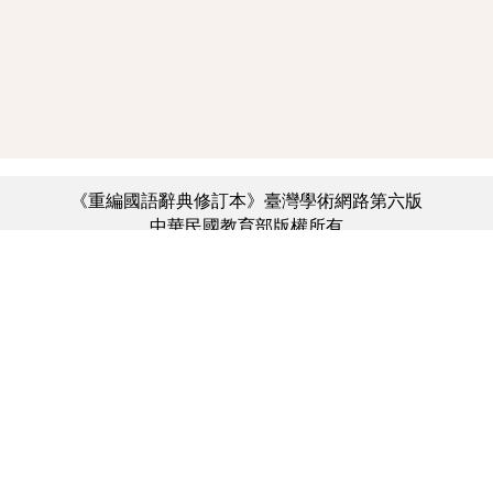
《重編國語辭典修訂本》臺灣學術網路第六版
中華民國教育部版權所有
:::
個資法及隱私聲明
|
辭典公眾授權網
|
意見交流
|
網網相連
三峽總院區地址：新北市三峽區三樹路2號、
︿
臺北院區地址：臺北市大安區和平東路一段179號、
臺中院區地址：臺中市豐原區師範街67號
電話總機：(02)7740-7890、
傳真：(02)7740-7064、
TANet VoIP：9009-7890
線上人數: 4018