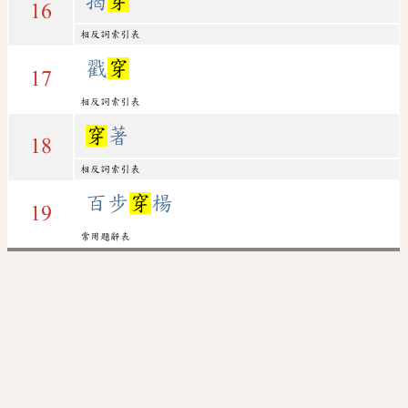
揭
穿
16
相反詞索引表
戳
穿
17
相反詞索引表
穿
著
18
相反詞索引表
百步
穿
楊
19
常用題辭表