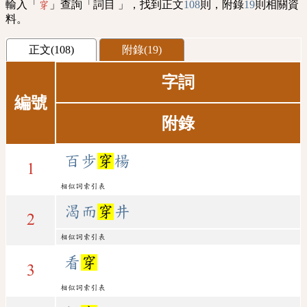
輸入「
」查詢「詞目 」，找到正文
108
則，附錄
19
則相關資
穿
料。
正文(108)
附錄(19)
字詞
編號
附錄
百步
穿
楊
1
相似詞索引表
渴而
穿
井
2
相似詞索引表
看
穿
3
相似詞索引表