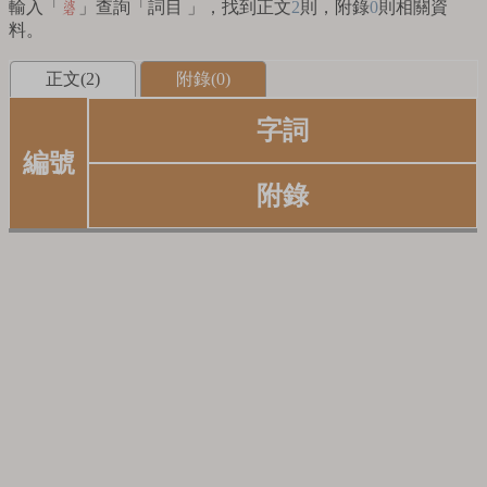
輸入「
」查詢「詞目 」，找到正文
2
則，附錄
0
則相關資
碆
料。
正文(2)
附錄(0)
字詞
編號
附錄