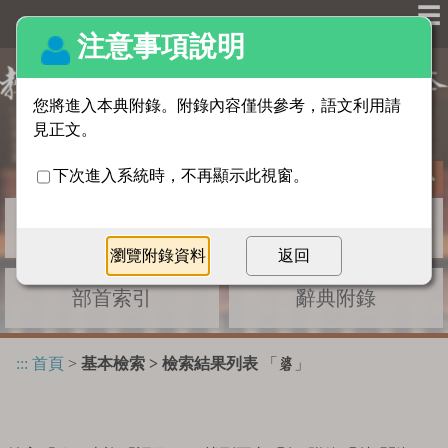
☰
基本檢索
進階檢索
部首索引
辭典附錄
:::
首頁
>
基本檢索 > 檢索結果列表
「
」
碆