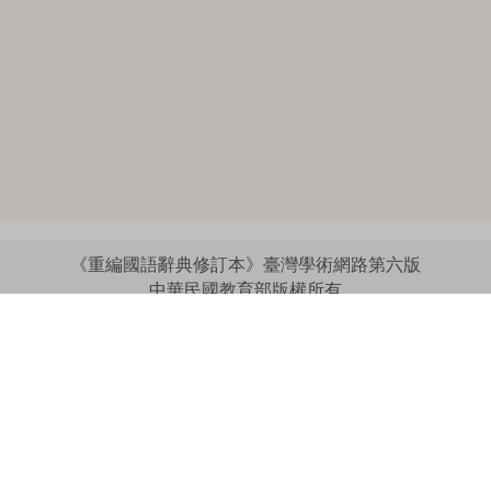
《重編國語辭典修訂本》臺灣學術網路第六版
中華民國教育部版權所有
:::
個資法及隱私聲明
|
辭典公眾授權網
|
意見交流
|
網網相連
三峽總院區地址：新北市三峽區三樹路2號、
︿
臺北院區地址：臺北市大安區和平東路一段179號、