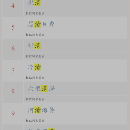
拋
清
4
相似詞索引表
眉
清
目秀
5
相似詞索引表
付
清
6
相似詞索引表
冷
清
7
相似詞索引表
六根
清
淨
8
相似詞索引表
河
清
海晏
9
相似詞索引表