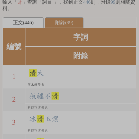
輸入「
」查詢「詞目 」，找到正文
446
則，附錄
99
則相關資
清
料。
正文(446)
附錄(99)
字詞
編號
附錄
清
大
1
常見縮語表
扳纏不
清
2
相似詞索引表
冰
清
玉潔
3
相似詞索引表