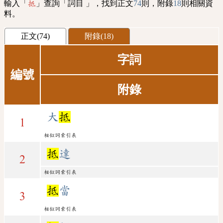
輸入「
」查詢「詞目 」，找到正文
74
則，附錄
18
則相關資
抵
料。
正文(74)
附錄(18)
字詞
編號
附錄
大
抵
1
相似詞索引表
抵
達
2
相似詞索引表
抵
當
3
相似詞索引表