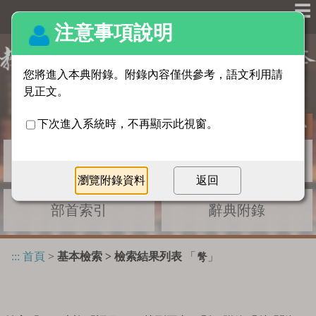
☰
基本檢索
進階檢索
部首索引
辭典附錄
:::
首頁
>
基本檢索 > 檢索結果列表
「
」
彆