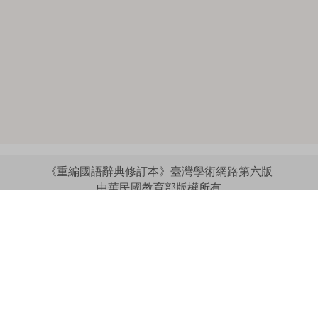
《重編國語辭典修訂本》臺灣學術網路第六版
中華民國教育部版權所有
:::
個資法及隱私聲明
|
辭典公眾授權網
|
意見交流
|
網網相連
三峽總院區地址：新北市三峽區三樹路2號、
︿
臺北院區地址：臺北市大安區和平東路一段179號、