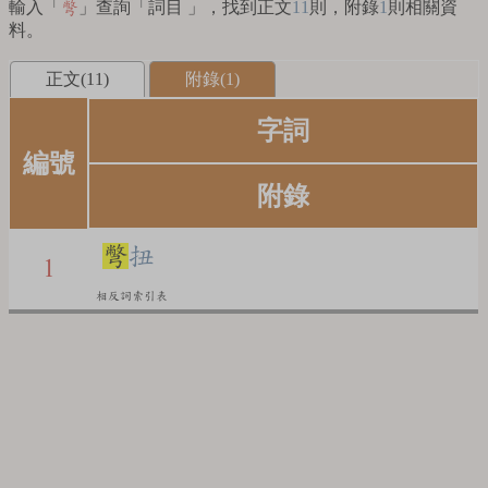
輸入「
」查詢「詞目 」，找到正文
11
則，附錄
1
則相關資
彆
料。
正文(11)
附錄(1)
字詞
編號
附錄
彆
扭
1
相反詞索引表