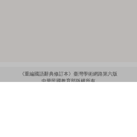
《重編國語辭典修訂本》臺灣學術網路第六版
中華民國教育部版權所有
:::
個資法及隱私聲明
|
辭典公眾授權網
|
意見交流
|
網網相連
三峽總院區地址：新北市三峽區三樹路2號、
︿
臺北院區地址：臺北市大安區和平東路一段179號、