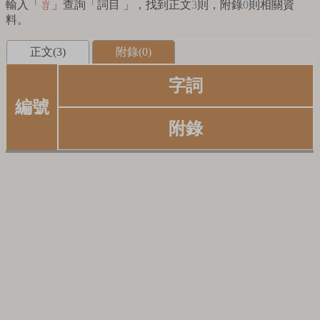
輸入「
」查詢「詞目 」，找到正文
3
則，附錄
0
則相關資
岧
料。
正文(3)
附錄(0)
字詞
編號
附錄