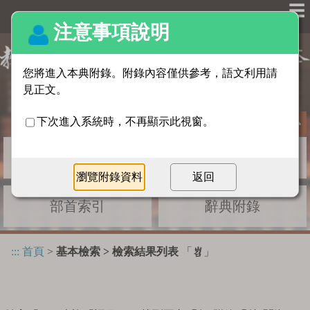
☰
基本檢索
進階檢索
部首索引
辭典附錄
:::
首頁
>
基本檢索 > 檢索結果列表
「
」
岧