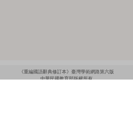
《重編國語辭典修訂本》臺灣學術網路第六版
中華民國教育部版權所有
:::
個資法及隱私聲明
|
辭典公眾授權網
|
意見交流
|
網網相連
三峽總院區地址：新北市三峽區三樹路2號、
︿
臺北院區地址：臺北市大安區和平東路一段179號、