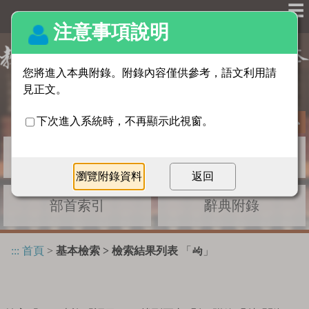
☰
基本檢索
進階檢索
部首索引
辭典附錄
:::
首頁
>
基本檢索 > 檢索結果列表
「
」
岣