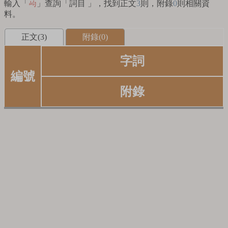
輸入「
」查詢「詞目 」，找到正文
3
則，附錄
0
則相關資
岣
料。
正文(3)
附錄(0)
字詞
編號
附錄