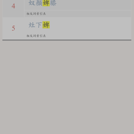
奴顏
婢
膝
4
相反詞索引表
灶下
婢
5
相反詞索引表