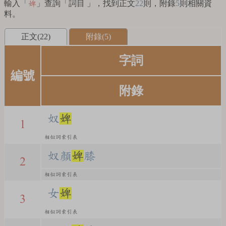
輸入「
」查詢「詞目 」，找到正文
22
則，附錄
5
則相關資
婢
料。
正文(22)
附錄(5)
字詞
編號
附錄
奴
婢
1
相似詞索引表
奴顏
婢
膝
2
相似詞索引表
女
婢
3
相似詞索引表