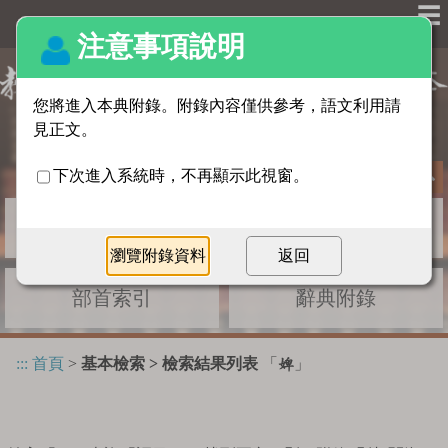
☰
基本檢索
進階檢索
部首索引
辭典附錄
:::
首頁
>
基本檢索 > 檢索結果列表
「
」
婢