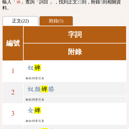
輸入「
」查詢「詞目 」，找到正文
22
則，附錄
5
則相關資
婢
料。
正文(22)
附錄(5)
字詞
編號
附錄
奴
婢
1
相似詞索引表
奴顏
婢
膝
2
相似詞索引表
女
婢
3
相似詞索引表