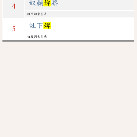
奴顏
婢
膝
4
相反詞索引表
灶下
婢
5
相反詞索引表