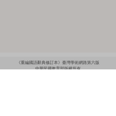
《重編國語辭典修訂本》臺灣學術網路第六版
中華民國教育部版權所有
:::
個資法及隱私聲明
|
辭典公眾授權網
|
意見交流
|
網網相連
三峽總院區地址：新北市三峽區三樹路2號、
︿
臺北院區地址：臺北市大安區和平東路一段179號、