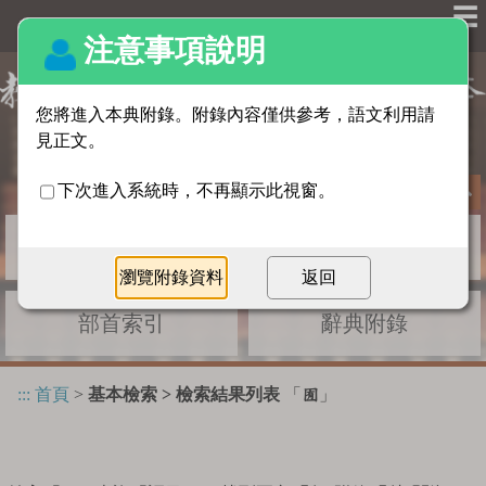
☰
基本檢索
進階檢索
部首索引
辭典附錄
:::
首頁
>
基本檢索 > 檢索結果列表
「
」
囿