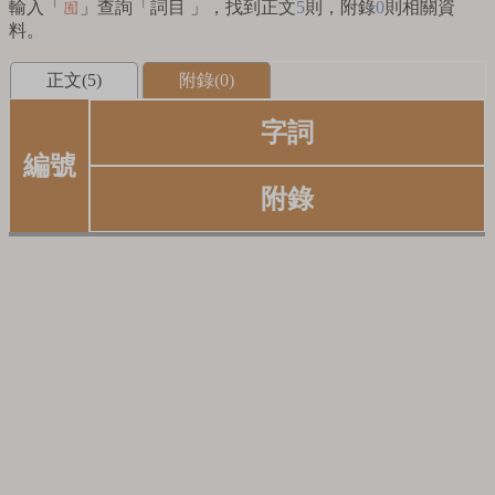
輸入「
」查詢「詞目 」，找到正文
5
則，附錄
0
則相關資
囿
料。
正文(5)
附錄(0)
字詞
編號
附錄