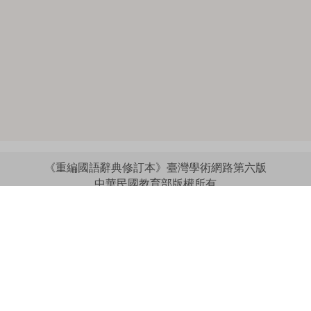
《重編國語辭典修訂本》臺灣學術網路第六版
中華民國教育部版權所有
:::
個資法及隱私聲明
|
辭典公眾授權網
|
意見交流
|
網網相連
三峽總院區地址：新北市三峽區三樹路2號、
︿
臺北院區地址：臺北市大安區和平東路一段179號、