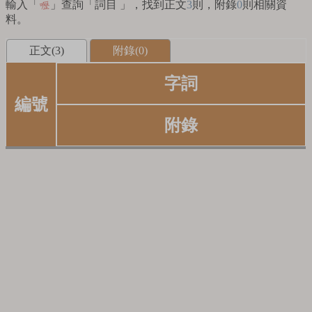
輸入「
」查詢「詞目 」，找到正文
3
則，附錄
0
則相關資
嚦
料。
正文(3)
附錄(0)
字詞
編號
附錄