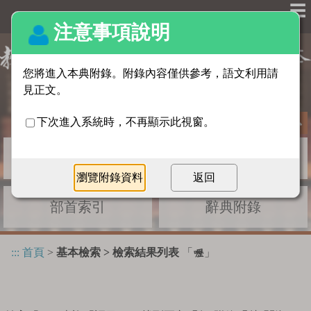
☰
基本檢索
進階檢索
部首索引
辭典附錄
:::
首頁
>
基本檢索 > 檢索結果列表
「
」
嚦