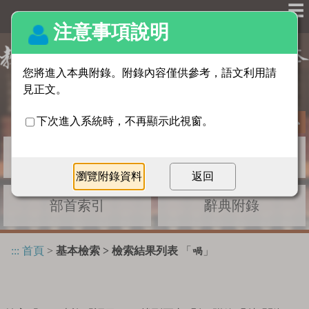
☰
基本檢索
進階檢索
部首索引
辭典附錄
:::
首頁
>
基本檢索 > 檢索結果列表
「
」
喎