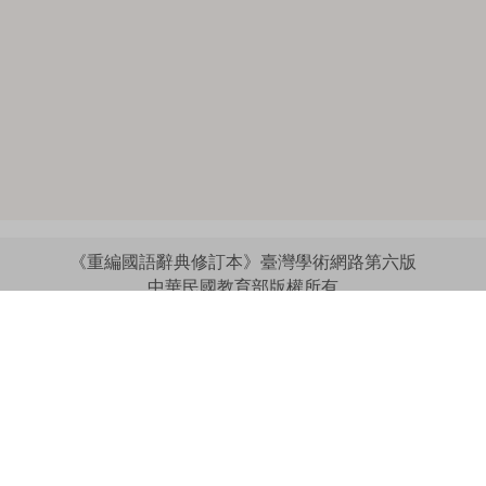
《重編國語辭典修訂本》臺灣學術網路第六版
中華民國教育部版權所有
:::
個資法及隱私聲明
|
辭典公眾授權網
|
意見交流
|
網網相連
三峽總院區地址：新北市三峽區三樹路2號、
︿
臺北院區地址：臺北市大安區和平東路一段179號、