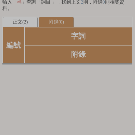
輸入「
」查詢「詞目 」，找到正文
2
則，附錄
0
則相關資
喎
料。
正文(2)
附錄(0)
字詞
編號
附錄