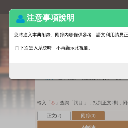
基本檢索
:::
首頁
>
基本檢索 > 檢索結果列表
「
」
唇
輸入「
」查詢「詞目 」，找到正文
2
則，附
唇
正文(2)
附錄(0)