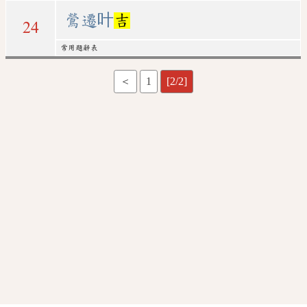
鶯遷叶
吉
24
常用題辭表
＜
1
[2/2]