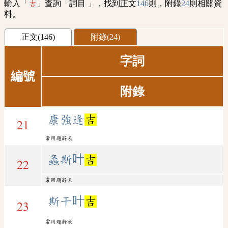
輸入「
」查詢「詞目 」，找到正文
146
則，附錄
24
則相關資
吉
料。
正文(146)
附錄(24)
字詞
編號
附錄
康強逢
吉
21
常用題辭表
螽斯叶
吉
22
常用題辭表
斯干叶
吉
23
常用題辭表