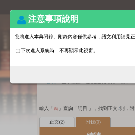
基本檢索
:::
首頁
>
基本檢索 > 檢索結果列表
「
」
勳
輸入「
」查詢「詞目 」，找到正文
2
則，附
勳
正文(2)
附錄(0)