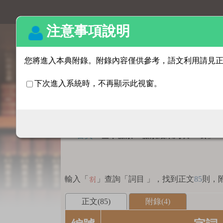
基本檢索
:::
首頁
>
基本檢索 > 檢索結果列表
「
」
割
輸入「
」查詢「詞目 」，找到正文
85
則，
割
正文(85)
附錄(4)