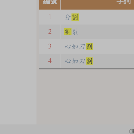
編號
字詞
1
分
割
2
割
裂
3
心如刀
割
4
心如刀
割
《